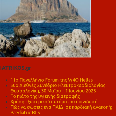
IATRIKOS.gr
11ο Πανελλήνιο Forum της W4O Hellas
50ο Διεθνές Συνέδριο Ηλεκτροκαρδιολογίας
Θεσσαλονίκη, 30 Μαΐου – 1 Ιουνίου 2025
Το πιάτο της υγιεινής διατροφής
Χρήση εξωτερικού αυτόματου απινιδωτή
Πώς να σώσεις ένα ΠΑΙΔΙ σε καρδιακή ανακοπή;
Paediatric BLS