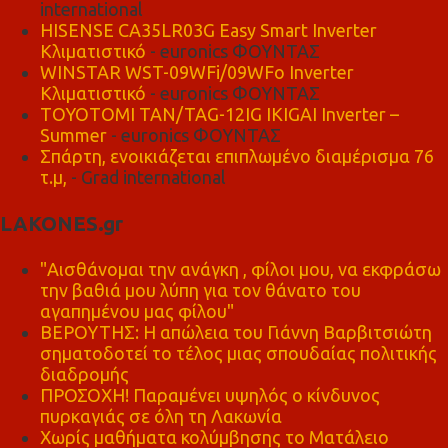
international
HISENSE CA35LR03G Easy Smart Inverter
Κλιματιστικό
- euronics ΦΟΥΝΤΑΣ
WINSTAR WST-09WFi/09WFo Inverter
Κλιματιστικό
- euronics ΦΟΥΝΤΑΣ
TOYOTOMI TAN/TAG-12IG IKIGAI Inverter –
Summer
- euronics ΦΟΥΝΤΑΣ
Σπάρτη, ενοικιάζεται επιπλωμένο διαμέρισμα 76
τ.μ,
- Grad international
LAKONES.gr
"Αισθάνομαι την ανάγκη , φίλοι μου, να εκφράσω
την βαθιά μου λύπη για τον θάνατο του
αγαπημένου μας φίλου"
ΒΕΡΟΥΤΗΣ: Η απώλεια του Γιάννη Βαρβιτσιώτη
σηματοδοτεί το τέλος μιας σπουδαίας πολιτικής
διαδρομής
ΠΡΟΣΟΧΗ! Παραμένει υψηλός ο κίνδυνος
πυρκαγιάς σε όλη τη Λακωνία
Χωρίς μαθήματα κολύμβησης το Ματάλειο