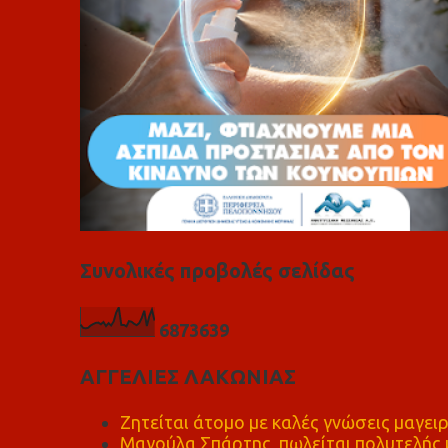
Συνολικές προβολές σελίδας
6
8
7
3
6
3
9
ΑΓΓΕΛΙΕΣ ΛΑΚΩΝΙΑΣ
Ζητείται άτομο με καλές γνώσεις μαγειρ
Μαγούλα Σπάρτης, πωλείται πολυτελής μ