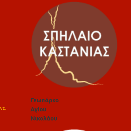
Γεωπάρκο
 να
Αγίου
Νικολάου