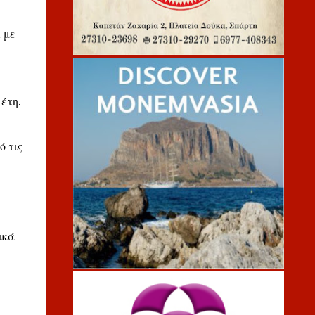
 με
έτη.
ό τις
ικά