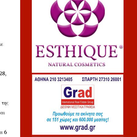
με
28,
 της
αι
α 6