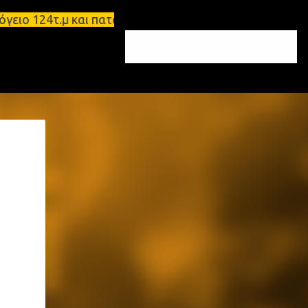
 124τ.μ και πατάρι 48 τ.μ Σπάρτη - Ενοικιάζεται ε