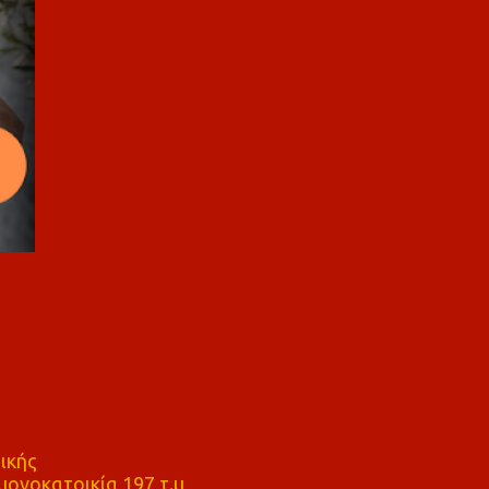
ικής
ονοκατοικία 197 τ.μ