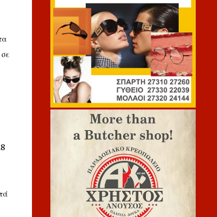
τα
 σε
28
τά