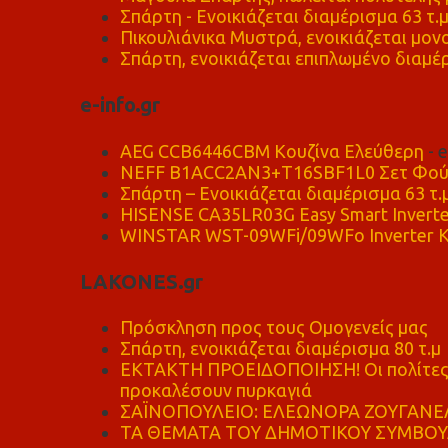
Σπάρτη - Ενοικιάζεται διαμέρισμα 63 τ.
Πικουλιάνικα Μυστρά, ενοικιάζεται μονο
Σπάρτη, ενοικιάζεται επιπλωμένο διαμέρ
e-info.gr
AEG CCB6446CBM Κουζίνα Ελεύθερη
- 
NEFF B1ACC2AN3+T16SBF1L0 Σετ Φού
Σπάρτη – Ενοικιάζεται διαμέρισμα 63 τ.
HISENSE CA35LR03G Easy Smart Inverte
WINSTAR WST-09WFi/09WFo Inverter Κ
LAKONES.gr
Πρόσκληση προς τους Ομογενείς μας
Σπάρτη, ενοικιάζεται διαμέρισμα 80 τ.μ
ΕΚΤΑΚΤΗ ΠΡΟΕΙΔΟΠΟΙΗΣΗ! Οι πολίτες ν
προκαλέσουν πυρκαγιά
ΣΑΪΝΟΠΟΥΛΕΙΟ: ΕΛΕΩΝΟΡΑ ΖΟΥΓΑΝΕΛ
ΤΑ ΘΕΜΑΤΑ ΤΟΥ ΔΗΜΟΤΙΚΟΥ ΣΥΜΒΟΥΛ