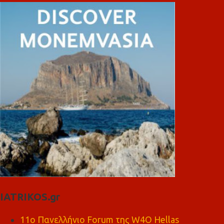
IATRIKOS.gr
11ο Πανελλήνιο Forum της W4O Hellas