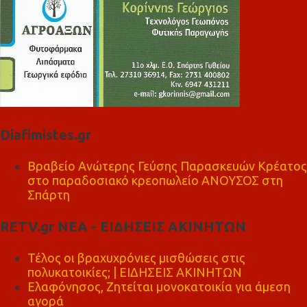
Diafimistes.gr
Βραβείο Ανώτερης Γεύσης Παρασκευών Κρέατος
στο παραδοσιακό κρεοπωλείο ΑΝΟΥΣΟΣ στη
Σπάρτη
RETV.gr ΝΕΑ - ΕΙΔΗΣΕΙΣ ΑΚΙΝΗΤΩΝ
Τέλος οι βραχυχρόνιες μισθώσεις στις
πολυκατοικίες; | ΕΙΔΗΣΕΙΣ ΑΚΙΝΗΤΩΝ
Ελαφόνησος, Ζητείται μονοκατοικία για άμεση
αγορά