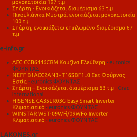
μονοκατοικία 197 τ.μ
Σπάρτη - Ενοικιάζεται διαμέρισμα 63 τ.μ
Πικουλιάνικα Μυστρά, ενοικιάζεται μονοκατοικία
100 τ.μ
Σπάρτη, ενοικιάζεται επιπλωμένο διαμέρισμα 67
τ.μ
e-info.gr
AEG CCB6446CBM Κουζίνα Ελεύθερη
- euronics
ΦΟΥΝΤΑΣ
NEFF B1ACC2AN3+T16SBF1L0 Σετ Φούρνος
Εστία
- euronics ΦΟΥΝΤΑΣ
Σπάρτη – Ενοικιάζεται διαμέρισμα 63 τ.μ
- Grad
international
HISENSE CA35LR03G Easy Smart Inverter
Κλιματιστικό
- euronics ΦΟΥΝΤΑΣ
WINSTAR WST-09WFi/09WFo Inverter
Κλιματιστικό
- euronics ΦΟΥΝΤΑΣ
LAKONES.gr