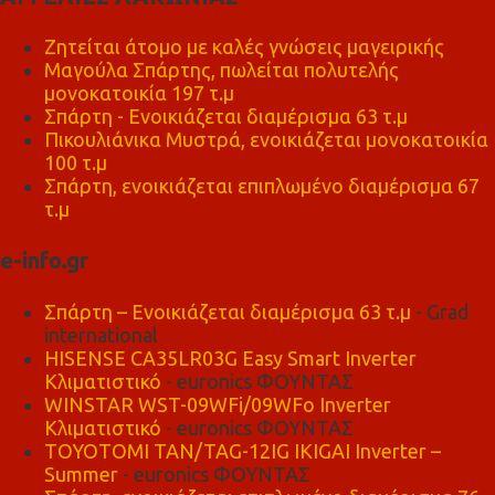
Ζητείται άτομο με καλές γνώσεις μαγειρικής
Μαγούλα Σπάρτης, πωλείται πολυτελής
μονοκατοικία 197 τ.μ
Σπάρτη - Ενοικιάζεται διαμέρισμα 63 τ.μ
Πικουλιάνικα Μυστρά, ενοικιάζεται μονοκατοικία
100 τ.μ
Σπάρτη, ενοικιάζεται επιπλωμένο διαμέρισμα 67
τ.μ
e-info.gr
Σπάρτη – Ενοικιάζεται διαμέρισμα 63 τ.μ
- Grad
international
HISENSE CA35LR03G Easy Smart Inverter
Κλιματιστικό
- euronics ΦΟΥΝΤΑΣ
WINSTAR WST-09WFi/09WFo Inverter
Κλιματιστικό
- euronics ΦΟΥΝΤΑΣ
TOYOTOMI TAN/TAG-12IG IKIGAI Inverter –
Summer
- euronics ΦΟΥΝΤΑΣ