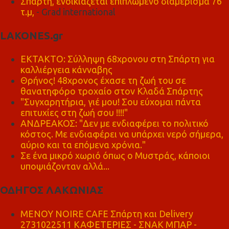
Σπάρτη, ενοικιάζεται επιπλωμένο διαμέρισμα 76
τ.μ,
- Grad international
LAKONES.gr
ΕΚΤΑΚΤΟ: Σύλληψη 68χρονου στη Σπάρτη για
καλλιέργεια κάνναβης
Θρήνος! 48χρονος έχασε τη ζωή του σε
θανατηφόρο τροχαίο στον Κλαδά Σπάρτης
"Συγχαρητήρια, γιέ μου! Σου εύχομαι πάντα
επιτυχίες στη ζωή σου !!!!"
ΑΝΔΡΕΑΚΟΣ: "Δεν με ενδιαφέρει το πολιτικό
κόστος. Με ενδιαφέρει να υπάρχει νερό σήμερα,
αύριο και τα επόμενα χρόνια."
Σε ένα μικρό χωριό όπως ο Μυστράς, κάποιοι
υποψιάζονταν αλλά...
ΟΔΗΓΟΣ ΛΑΚΩΝΙΑΣ
MENOY NOIRE CAFE Σπάρτη και Delivery
2731022511 ΚΑΦΕΤΕΡΙΕΣ - ΣΝΑΚ ΜΠΑΡ -