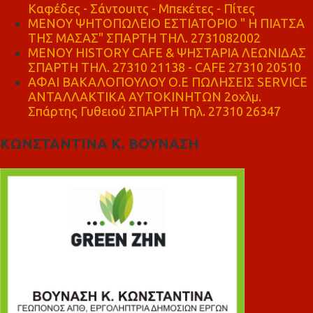
Καφέδες - Σάντουιτς - Μπεκέτες - Πίτες
ΜΕΝΟΥ ΨΗΤΟΠΩΛΕΙΟ ΕΣΤΙΑΤΟΡΙΟ " Η ΠΙΑΤΣΑ
ΤΗΣ ΜΑΣΑΣ" ΣΠΑΡΤΗ ΤΗΛ. 2731082002
ΜΕΝΟΥ HISTORY CAFE & ΨΗΣΤΑΡΙΑ ΛΕΩΝΙΔΑΣ
ΣΠΑΡΤΗ ΤΗΛ. 27310 21138 - CAFE 27310 20510
ΑΦΑΙ ΒΑΚΑΛΟΠΟΥΛΟΥ Ο.Ε ΠΩΛΗΣΕΙΣ SERVICE
ΑΝΤΑΛΛΑΚΤΙΚΑ ΑΥΤΟΚΙΝΗΤΩΝ 2οχλμ.
Σπάρτης Γυθειού ΣΠΑΡΤΗ Τηλ. 27310 26347
ΚΩΝΣΤΑΝΤΙΝΑ Κ. ΒΟΥΝΑΣΗ