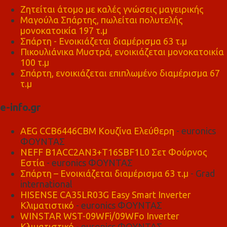
Ζητείται άτομο με καλές γνώσεις μαγειρικής
Μαγούλα Σπάρτης, πωλείται πολυτελής
μονοκατοικία 197 τ.μ
Σπάρτη - Ενοικιάζεται διαμέρισμα 63 τ.μ
Πικουλιάνικα Μυστρά, ενοικιάζεται μονοκατοικία
100 τ.μ
Σπάρτη, ενοικιάζεται επιπλωμένο διαμέρισμα 67
τ.μ
e-info.gr
AEG CCB6446CBM Κουζίνα Ελεύθερη
- euronics
ΦΟΥΝΤΑΣ
NEFF B1ACC2AN3+T16SBF1L0 Σετ Φούρνος
Εστία
- euronics ΦΟΥΝΤΑΣ
Σπάρτη – Ενοικιάζεται διαμέρισμα 63 τ.μ
- Grad
international
HISENSE CA35LR03G Easy Smart Inverter
Κλιματιστικό
- euronics ΦΟΥΝΤΑΣ
WINSTAR WST-09WFi/09WFo Inverter
Κλιματιστικό
- euronics ΦΟΥΝΤΑΣ