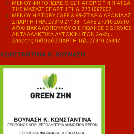
ΜΕΝΟΥ ΨΗΤΟΠΩΛΕΙΟ ΕΣΤΙΑΤΟΡΙΟ " Η ΠΙΑΤΣΑ
ΤΗΣ ΜΑΣΑΣ" ΣΠΑΡΤΗ ΤΗΛ. 2731082002
ΜΕΝΟΥ HISTORY CAFE & ΨΗΣΤΑΡΙΑ ΛΕΩΝΙΔΑΣ
ΣΠΑΡΤΗ ΤΗΛ. 27310 21138 - CAFE 27310 20510
ΑΦΑΙ ΒΑΚΑΛΟΠΟΥΛΟΥ Ο.Ε ΠΩΛΗΣΕΙΣ SERVICE
ΑΝΤΑΛΛΑΚΤΙΚΑ ΑΥΤΟΚΙΝΗΤΩΝ 2οχλμ.
Σπάρτης Γυθειού ΣΠΑΡΤΗ Τηλ. 27310 26347
ΚΩΝΣΤΑΝΤΙΝΑ Κ. ΒΟΥΝΑΣΗ