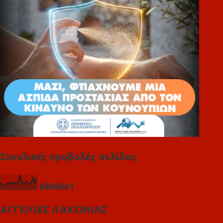
ι
α
Συνολικές προβολές σελίδας
6
8
6
6
6
6
1
ΑΓΓΕΛΙΕΣ ΛΑΚΩΝΙΑΣ