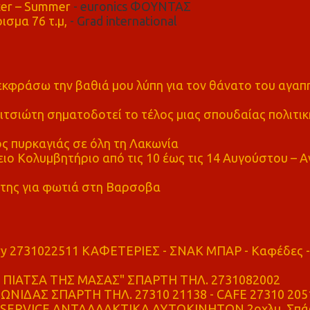
er – Summer
- euronics ΦΟΥΝΤΑΣ
ισμα 76 τ.μ,
- Grad international
α εκφράσω την βαθιά μου λύπη για τον θάνατο του αγα
τσιώτη σηματοδοτεί το τέλος μιας σπουδαίας πολιτικ
ς πυρκαγιάς σε όλη τη Λακωνία
ο Κολυμβητήριο από τις 10 έως τις 14 Αυγούστου – Α
της για φωτιά στη Βαρσοβα
ry 2731022511 ΚΑΦΕΤΕΡΙΕΣ - ΣΝΑΚ ΜΠΑΡ - Καφέδες -
ΠΙΑΤΣΑ ΤΗΣ ΜΑΣΑΣ" ΣΠΑΡΤΗ ΤΗΛ. 2731082002
ΝΙΔΑΣ ΣΠΑΡΤΗ ΤΗΛ. 27310 21138 - CAFE 27310 205
SERVICE ΑΝΤΑΛΛΑΚΤΙΚΑ ΑΥΤΟΚΙΝΗΤΩΝ 2οχλμ. Σπά