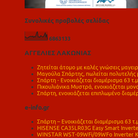
Συνολικές προβολές σελίδας
6
8
6
3
1
3
3
ΑΓΓΕΛΙΕΣ ΛΑΚΩΝΙΑΣ
Ζητείται άτομο με καλές γνώσεις μαγειρ
Μαγούλα Σπάρτης, πωλείται πολυτελής μ
Σπάρτη - Ενοικιάζεται διαμέρισμα 63 τ.
Πικουλιάνικα Μυστρά, ενοικιάζεται μονο
Σπάρτη, ενοικιάζεται επιπλωμένο διαμέρ
e-info.gr
Σπάρτη – Ενοικιάζεται διαμέρισμα 63 τ.
HISENSE CA35LR03G Easy Smart Inverte
WINSTAR WST-09WFi/09WFo Inverter Κ