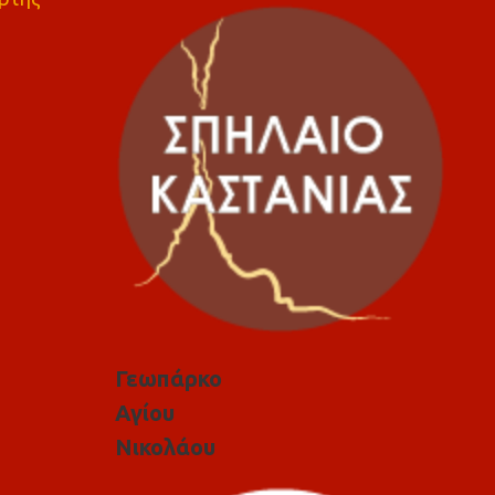
Γεωπάρκο
Αγίου
Νικολάου