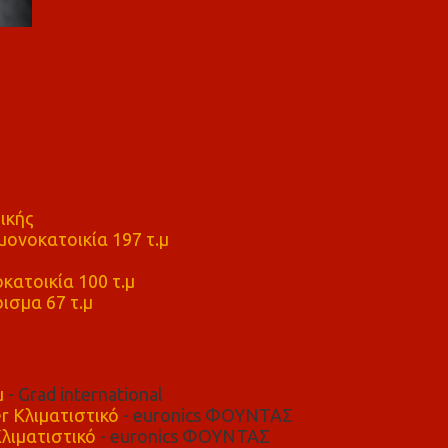
ικής
ονοκατοικία 197 τ.μ
μ
κατοικία 100 τ.μ
ισμα 67 τ.μ
μ
- Grad international
r Κλιματιστικό
- euronics ΦΟΥΝΤΑΣ
λιματιστικό
- euronics ΦΟΥΝΤΑΣ