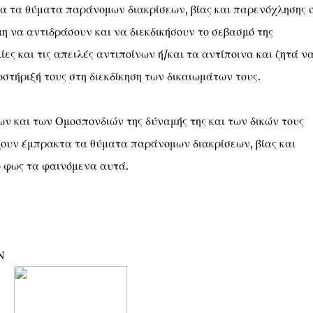
λα τα θύματα παράνομων διακρίσεων, βίας και παρενόχλησης 
μη να αντιδράσουν και να διεκδικήσουν το σεβασμό της
της Ε.Ε. αλλά και παγκοσμίως, που προχώρησε στην
ίες και τις απειλές αντιποίνων ή/και τα αντίποινα και ζητά ν
ίας και της παρενόχλησης στον κόσμο της εργασίας»).
κό ως προς τη διαμόρφωση του κατάλληλου και
στήριξή τους στη διεκδίκηση των δικαιωμάτων τους.
ν βίας και παρενόχλησης στην εργασία, λαμβάνοντας
δυσκολίες αποκάλυψης των περιστατικών βίας και
ν και των Ομοσπονδιών της δύναμής της και των δικών τους
ουν έμπρακτα τα θύματα παράνομων διακρίσεων, βίας και
 έχει η ΓΣΕΕ, μέσω των Εργατικών Κέντρων και των
ωματείων μελών, οι καταγγελίες περιστατικών βίας και
 φως τα φαινόμενα αυτά.
ασμό και με άλλους λόγους παράνομης διάκρισης είναι σε
 μειωμένες και αναντίστοιχες με την πραγματική έκταση
συνοδεύονται με εκδικητικές ενέργειες σε βάρος των
εις και αγωγές αποζημίωσης για συκοφαντική δυσφήμιση.
ην άμεση επαναλειτουργία των αρμόδιων συλλογικών
ν του Ανωτάτου Συμβουλίου Εργασίας και του
Ν
ησης Εργασίας, τα οποία το Υπουργείο Εργασίας και
ί σε πλήρη αδράνεια.