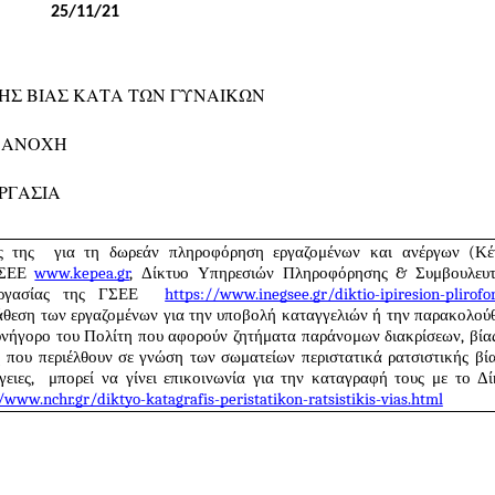
25/11/21
ΗΣ ΒΙΑΣ ΚΑΤΑ ΤΩΝ ΓΥΝΑΙΚΩΝ
 ΑΝΟΧΗ
ΡΓΑΣΙΑ
ς της  για τη δωρεάν πληροφόρηση εργαζομένων και ανέργων (Κέν
ς, δυστυχώς, εντεινόμενου κινδύνου από την πανδημία,
ΓΣΕΕ 
www.kepea.gr
, Δίκτυο Υπηρεσιών Πληροφόρησης & Συμβουλευτι
με μαζί με την απορρύθμιση των εργασιακών
Εργασίας της ΓΣΕΕ  
https://www.inegsee.gr/diktio-ipiresion-plirofor
ή αυθαιρεσία, και φαινόμενα παράνομων διακρίσεων,
ιάθεση των εργαζομένων για την υποβολή καταγγελιών ή την παρακολού
νήγορο του Πολίτη που αφορούν ζητήματα παράνομων διακρίσεων, βίας 
 που περιέλθουν σε γνώση των σωματείων περιστατικά ρατσιστικής βία
ειες,  μπορεί να γίνει επικοινωνία για την καταγραφή τους με το Δί
α παραμείνει ρητή και σαφής. Ο έμπρακτος σεβασμός της
/www.nchr.gr/diktyo-katagrafis-peristatikon-ratsistikis-vias.html
 αυστηρός και απαρέγκλιτος. Τα συνδικάτα θέλουμε,
 αποτελεσματική προστασία των θυμάτων κάθε μορφής
ιον τρόπο και εάν αυτή παρέχεται, συμπεριλαμβανομένης
και των υπόλοιπων λόγων παράνομων διακρίσεων, της