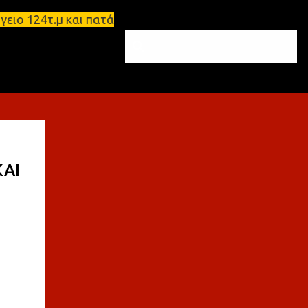
 124τ.μ και πατάρι 48 τ.μ Σπάρτη - Ενοικιάζεται ε
ΚΑΙ