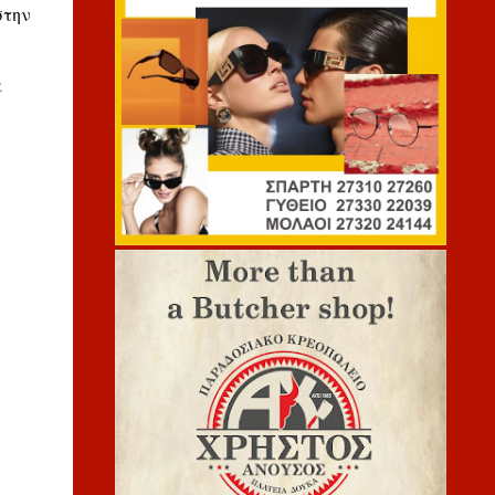
στην
α