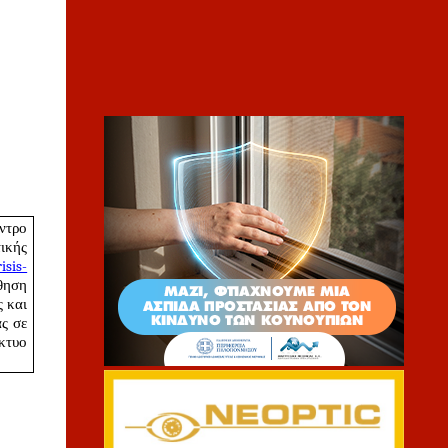
τρο 
κής 
isis-
θηση 
και 
ς σε 
κτυο 