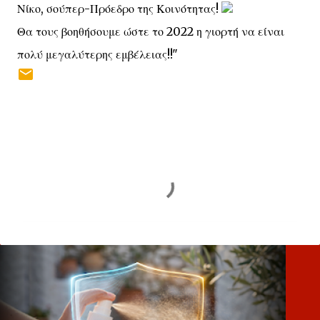
Νίκο, σούπερ-Πρόεδρο της Κοινότητας!
Θα τους βοηθήσουμε ώστε το 2022 η γιορτή να είναι
πολύ μεγαλύτερης εμβέλειας!!"
Σ
χ
ό
λ
ι
α