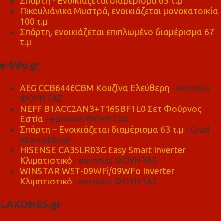
Σπάρτη - Ενοικιάζεται διαμέρισμα 63 τ.μ
Πικουλιάνικα Μυστρά, ενοικιάζεται μονοκατοικία
100 τ.μ
Σπάρτη, ενοικιάζεται επιπλωμένο διαμέρισμα 67
τ.μ
e-info.gr
AEG CCB6446CBM Κουζίνα Ελεύθερη
- euronics
ΦΟΥΝΤΑΣ
NEFF B1ACC2AN3+T16SBF1L0 Σετ Φούρνος
Εστία
- euronics ΦΟΥΝΤΑΣ
Σπάρτη – Ενοικιάζεται διαμέρισμα 63 τ.μ
- Grad
international
HISENSE CA35LR03G Easy Smart Inverter
Κλιματιστικό
- euronics ΦΟΥΝΤΑΣ
WINSTAR WST-09WFi/09WFo Inverter
Κλιματιστικό
- euronics ΦΟΥΝΤΑΣ
LAKONES.gr