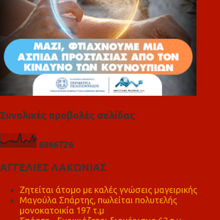
Συνολικές προβολές σελίδας
6
8
6
6
7
2
6
ΑΓΓΕΛΙΕΣ ΛΑΚΩΝΙΑΣ
Ζητείται άτομο με καλές γνώσεις μαγειρικής
Μαγούλα Σπάρτης, πωλείται πολυτελής
μονοκατοικία 197 τ.μ