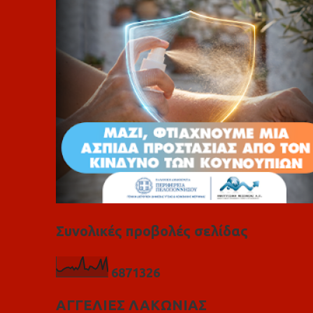
ι
α
Συνολικές προβολές σελίδας
6
8
7
1
3
2
6
ΑΓΓΕΛΙΕΣ ΛΑΚΩΝΙΑΣ