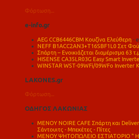
Φόρτωση...
e-info.gr
AEG CCB6446CBM Κουζίνα Ελεύθερη
- 
NEFF B1ACC2AN3+T16SBF1L0 Σετ Φού
Σπάρτη – Ενοικιάζεται διαμέρισμα 63 τ.
HISENSE CA35LR03G Easy Smart Inverte
WINSTAR WST-09WFi/09WFo Inverter Κ
LAKONES.gr
Φόρτωση...
ΟΔΗΓΟΣ ΛΑΚΩΝΙΑΣ
MENOY NOIRE CAFE Σπάρτη και Delive
Σάντουιτς - Μπεκέτες - Πίτες
ΜΕΝΟΥ ΨΗΤΟΠΩΛΕΙΟ ΕΣΤΙΑΤΟΡΙΟ " Η 