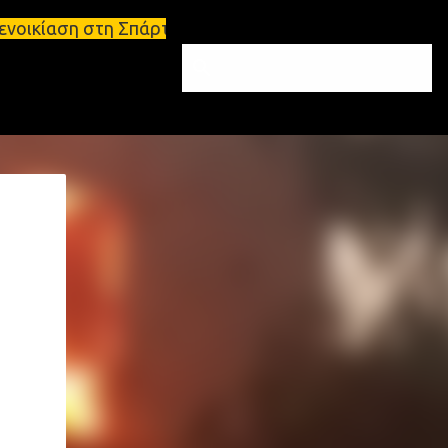
 Σπάρτη Ενοικιάσεις διαμερισμάτων Σπάρτη και Λακω