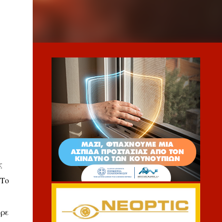
ς
 Το
ήρε