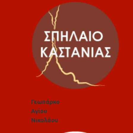
Γεωπάρκο
Αγίου
Νικολάου