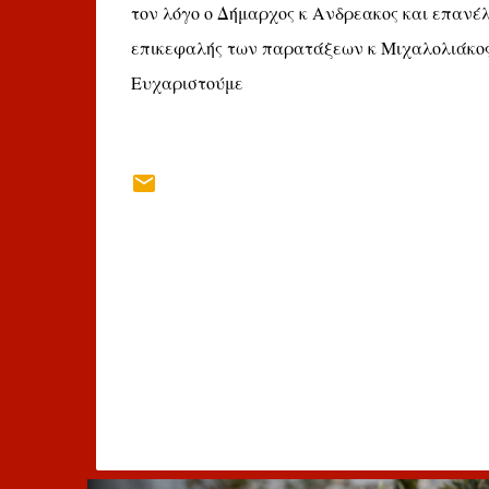
τον λόγο ο Δήμαρχος κ Ανδρεακος και επανέλα
επικεφαλής των παρατάξεων κ Μιχαλολιάκος
Ευχαριστούμε
Σ
χ
ό
λ