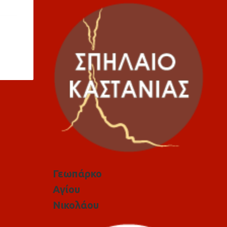
Γεωπάρκο
Αγίου
Νικολάου