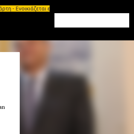
η - Ενοικιάζεται επιπλωμένο διαμέρισμα 65τ.μ Σπάρ
an