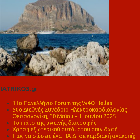
IATRIKOS.gr
11ο Πανελλήνιο Forum της W4O Hellas
50ο Διεθνές Συνέδριο Ηλεκτροκαρδιολογίας
Θεσσαλονίκη, 30 Μαΐου – 1 Ιουνίου 2025
Το πιάτο της υγιεινής διατροφής
Χρήση εξωτερικού αυτόματου απινιδωτή
Πώς να σώσεις ένα ΠΑΙΔΙ σε καρδιακή ανακοπή;