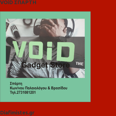
VOiD ΣΠΑΡΤΗ
Diafimistes.gr