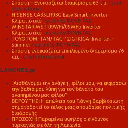
Σπάρτη – Ενοικιάζεται διαμέρισμα 63 τ.μ
- Grad
international
HISENSE CA35LR03G Easy Smart Inverter
Κλιματιστικό
- euronics ΦΟΥΝΤΑΣ
WINSTAR WST-09WFi/09WFo Inverter
Κλιματιστικό
- euronics ΦΟΥΝΤΑΣ
TOYOTOMI TAN/TAG-12IG IKIGAI Inverter –
Summer
- euronics ΦΟΥΝΤΑΣ
Σπάρτη, ενοικιάζεται επιπλωμένο διαμέρισμα 76
τ.μ,
- Grad international
LAKONES.gr
"Αισθάνομαι την ανάγκη , φίλοι μου, να εκφράσω
την βαθιά μου λύπη για τον θάνατο του
αγαπημένου μας φίλου"
ΒΕΡΟΥΤΗΣ: Η απώλεια του Γιάννη Βαρβιτσιώτη
σηματοδοτεί το τέλος μιας σπουδαίας πολιτικής
διαδρομής
ΠΡΟΣΟΧΗ! Παραμένει υψηλός ο κίνδυνος
πυρκαγιάς σε όλη τη Λακωνία