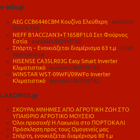
e-info.gr
AEG CCB6446CBM Κουζίνα Ελεύθερη
- euronics
ΦΟΥΝΤΑΣ
NEFF B1ACC2AN3+T16SBF1L0 Σετ Φούρνος
Εστία
- euronics ΦΟΥΝΤΑΣ
Σπάρτη – Ενοικιάζεται διαμέρισμα 63 τ.μ
- Grad
international
HISENSE CA35LR03G Easy Smart Inverter
Κλιματιστικό
- euronics ΦΟΥΝΤΑΣ
WINSTAR WST-09WFi/09WFo Inverter
Κλιματιστικό
- euronics ΦΟΥΝΤΑΣ
LAKONES.gr
ΣΚΟΥΡΑ: ΜΝΗΜΕΣ ΑΠΟ ΑΓΡΟΤΙΚΗ ΖΩΗ ΣΤΟ
ΥΠΑΙΘΡΙΟ ΑΓΡΟΤΙΚΟ ΜΟΥΣΕΙΟ
Όλοι προσοχή! Η Λακωνία στο ΠΟΡΤΟΚΑΛΙ
Πρόσκληση προς τους Ομογενείς μας
Σπάρτη, ενοικιάζεται διαμέρισμα 80 τ.μ