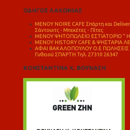
ΟΔΗΓΟΣ ΛΑΚΩΝΙΑΣ
MENOY NOIRE CAFE Σπάρτη και Delive
Σάντουιτς - Μπεκέτες - Πίτες
ΜΕΝΟΥ ΨΗΤΟΠΩΛΕΙΟ ΕΣΤΙΑΤΟΡΙΟ " Η 
ΜΕΝΟΥ HISTORY CAFE & ΨΗΣΤΑΡΙΑ ΛΕΩ
ΑΦΑΙ ΒΑΚΑΛΟΠΟΥΛΟΥ Ο.Ε ΠΩΛΗΣΕΙΣ 
Γυθειού ΣΠΑΡΤΗ Τηλ. 27310 26347
ΚΩΝΣΤΑΝΤΙΝΑ Κ. ΒΟΥΝΑΣΗ