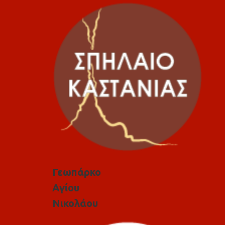
Γεωπάρκο
Αγίου
Νικολάου