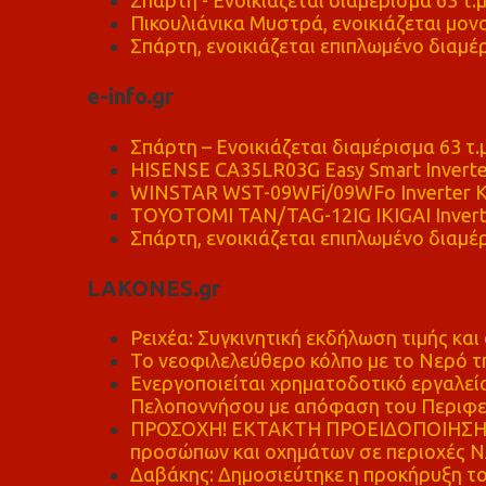
Σπάρτη - Ενοικιάζεται διαμέρισμα 63 τ.
Πικουλιάνικα Μυστρά, ενοικιάζεται μονο
Σπάρτη, ενοικιάζεται επιπλωμένο διαμέρ
e-info.gr
Σπάρτη – Ενοικιάζεται διαμέρισμα 63 τ.
HISENSE CA35LR03G Easy Smart Inverte
WINSTAR WST-09WFi/09WFo Inverter Κ
TOYOTOMI TAN/TAG-12IG IKIGAI Invert
Σπάρτη, ενοικιάζεται επιπλωμένο διαμέρ
LAKONES.gr
Ρειχέα: Συγκινητική εκδήλωση τιμής και 
Το νεοφιλελεύθερο κόλπο με το Νερό τ
Ενεργοποιείται χρηματοδοτικό εργαλείο
Πελοποννήσου με απόφαση του Περιφε
ΠΡΟΣΟΧΗ! ΕΚΤΑΚΤΗ ΠΡΟΕΙΔΟΠΟΙΗΣΗ - 
προσώπων και οχημάτων σε περιοχές
Δαβάκης: Δημοσιεύτηκε η προκήρυξη το