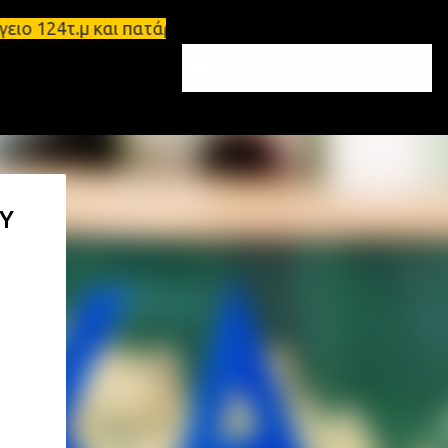
24τ.μ και πατάρι 48 τ.μ Σπάρτη - Ενοικιάζεται επι
Υ