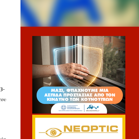
3-
που