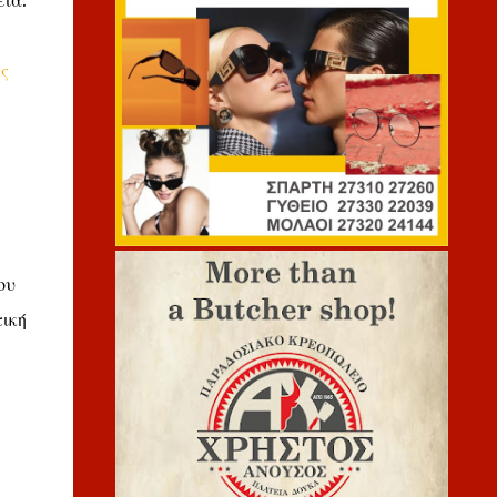
ία.
ς
ου
τική