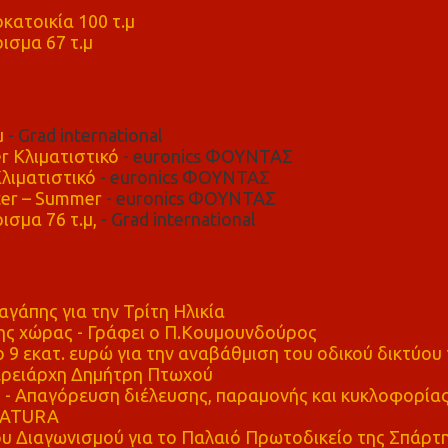
μ
κατοικία 100 τ.μ
ισμα 67 τ.μ
μ
- Grad international
r Κλιματιστικό
- euronics ΦΟΥΝΤΑΣ
λιματιστικό
- euronics ΦΟΥΝΤΑΣ
er – Summer
- euronics ΦΟΥΝΤΑΣ
ισμα 76 τ.μ,
- Grad international
αγάπης για την Τρίτη Ηλικία
ης χώρας - Γράφει ο Π.Κουμουνδούρος
 9 εκατ. ευρώ για την αναβάθμιση του οδικού δικτύου 
ρειάρχη Δημήτρη Πτωχού
Απαγόρευση διέλευσης, παραμονής και κυκλοφορία
 NATURA
υ Διαγωνισμού για το Παλαιό Πρωτοδικείο της Σπάρτ