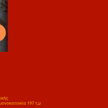
ικής
ονοκατοικία 197 τ.μ