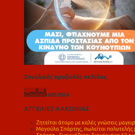
Συνολικές προβολές σελίδας
6
8
5
7
8
2
4
ΑΓΓΕΛΙΕΣ ΛΑΚΩΝΙΑΣ
Ζητείται άτομο με καλές γνώσεις μαγειρ
Μαγούλα Σπάρτης, πωλείται πολυτελής μ