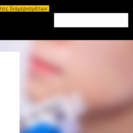
ισμάτων Σπάρτη και Λακωνία Σπάρτη - Ενοικιάζεται 