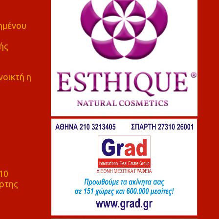
πημένου
ής
νοικτή η
10
ρτης