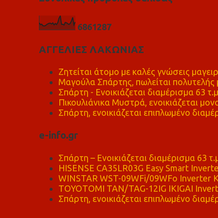
6
8
6
1
2
8
7
ΑΓΓΕΛΙΕΣ ΛΑΚΩΝΙΑΣ
Ζητείται άτομο με καλές γνώσεις μαγειρ
Μαγούλα Σπάρτης, πωλείται πολυτελής μ
Σπάρτη - Ενοικιάζεται διαμέρισμα 63 τ.
Πικουλιάνικα Μυστρά, ενοικιάζεται μονο
Σπάρτη, ενοικιάζεται επιπλωμένο διαμέρ
e-info.gr
Σπάρτη – Ενοικιάζεται διαμέρισμα 63 τ.
HISENSE CA35LR03G Easy Smart Inverte
WINSTAR WST-09WFi/09WFo Inverter Κ
TOYOTOMI TAN/TAG-12IG IKIGAI Invert
Σπάρτη, ενοικιάζεται επιπλωμένο διαμέρ