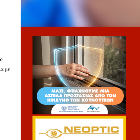
ο
ία με