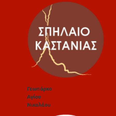
Γεωπάρκο
Αγίου
Νικολάου