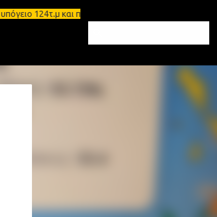
ιο 124τ.μ και πατάρι 48 τ.μ Σπάρτη - Ενοικιάζεται