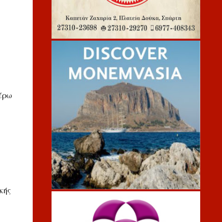
έρω
κής