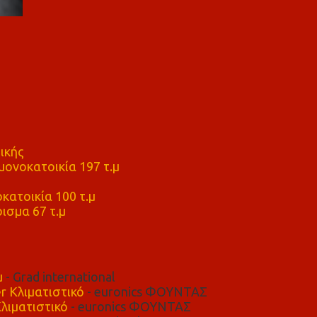
ικής
ονοκατοικία 197 τ.μ
μ
κατοικία 100 τ.μ
ισμα 67 τ.μ
μ
- Grad international
r Κλιματιστικό
- euronics ΦΟΥΝΤΑΣ
λιματιστικό
- euronics ΦΟΥΝΤΑΣ