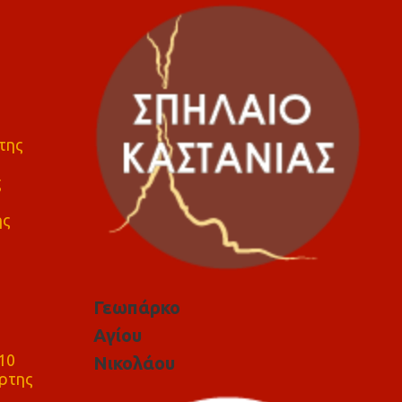
της
ς
ης
Γεωπάρκο
Αγίου
10
Νικολάου
ρτης