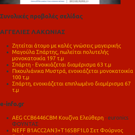
Συνολικές προβολές σελίδας
ΑΓΓΕΛΙΕΣ ΛΑΚΩΝΙΑΣ
Ζητείται άτομο με καλές γνώσεις μαγειρικής
Μαγούλα Σπάρτης, πωλείται πολυτελής
μονοκατοικία 197 τ.μ
Σπάρτη - Ενοικιάζεται διαμέρισμα 63 τ.μ
Πικουλιάνικα Μυστρά, ενοικιάζεται μονοκατοικία
100 τ.μ
Σπάρτη, ενοικιάζεται επιπλωμένο διαμέρισμα 67
τ.μ
e-info.gr
AEG CCB6446CBM Κουζίνα Ελεύθερη
- euronics
ΦΟΥΝΤΑΣ
NEFF B1ACC2AN3+T16SBF1L0 Σετ Φούρνος