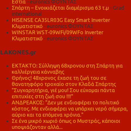
Εστία
- euronics ΦΟΥΝΤΑΣ
Σπάρτη – Ενοικιάζεται διαμέρισμα 63 τ.μ
- Grad
international
HISENSE CA35LR03G Easy Smart Inverter
Κλιματιστικό
- euronics ΦΟΥΝΤΑΣ
WINSTAR WST-09WFi/09WFo Inverter
Κλιματιστικό
- euronics ΦΟΥΝΤΑΣ
LAKONES.gr
ΕΚΤΑΚΤΟ: Σύλληψη 68χρονου στη Σπάρτη για
καλλιέργεια κάνναβης
Θρήνος! 48χρονος έχασε τη ζωή του σε
θανατηφόρο τροχαίο στον Κλαδά Σπάρτης
"Συγχαρητήρια, γιέ μου! Σου εύχομαι πάντα
επιτυχίες στη ζωή σου !!!!"
ΑΝΔΡΕΑΚΟΣ: "Δεν με ενδιαφέρει το πολιτικό
κόστος. Με ενδιαφέρει να υπάρχει νερό σήμερα,
αύριο και τα επόμενα χρόνια."
Σε ένα μικρό χωριό όπως ο Μυστράς, κάποιοι
υποψιάζονταν αλλά...