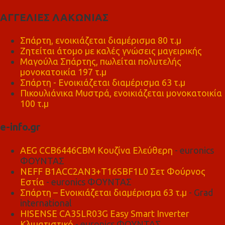
ΑΓΓΕΛΙΕΣ ΛΑΚΩΝΙΑΣ
Σπάρτη, ενοικιάζεται διαμέρισμα 80 τ.μ
Ζητείται άτομο με καλές γνώσεις μαγειρικής
Μαγούλα Σπάρτης, πωλείται πολυτελής
μονοκατοικία 197 τ.μ
Σπάρτη - Ενοικιάζεται διαμέρισμα 63 τ.μ
Πικουλιάνικα Μυστρά, ενοικιάζεται μονοκατοικία
100 τ.μ
e-info.gr
AEG CCB6446CBM Κουζίνα Ελεύθερη
- euronics
ΦΟΥΝΤΑΣ
NEFF B1ACC2AN3+T16SBF1L0 Σετ Φούρνος
Εστία
- euronics ΦΟΥΝΤΑΣ
Σπάρτη – Ενοικιάζεται διαμέρισμα 63 τ.μ
- Grad
international
HISENSE CA35LR03G Easy Smart Inverter
Κλιματιστικό
- euronics ΦΟΥΝΤΑΣ