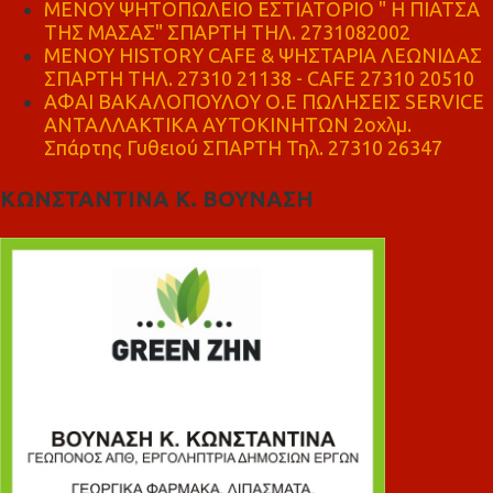
ΜΕΝΟΥ ΨΗΤΟΠΩΛΕΙΟ ΕΣΤΙΑΤΟΡΙΟ " Η ΠΙΑΤΣΑ
ΤΗΣ ΜΑΣΑΣ" ΣΠΑΡΤΗ ΤΗΛ. 2731082002
ΜΕΝΟΥ HISTORY CAFE & ΨΗΣΤΑΡΙΑ ΛΕΩΝΙΔΑΣ
ΣΠΑΡΤΗ ΤΗΛ. 27310 21138 - CAFE 27310 20510
ΑΦΑΙ ΒΑΚΑΛΟΠΟΥΛΟΥ Ο.Ε ΠΩΛΗΣΕΙΣ SERVICE
ΑΝΤΑΛΛΑΚΤΙΚΑ ΑΥΤΟΚΙΝΗΤΩΝ 2οχλμ.
Σπάρτης Γυθειού ΣΠΑΡΤΗ Τηλ. 27310 26347
ΚΩΝΣΤΑΝΤΙΝΑ Κ. ΒΟΥΝΑΣΗ