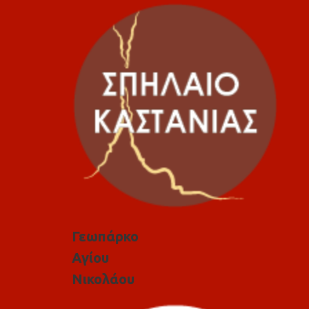
Γεωπάρκο
Αγίου
Νικολάου