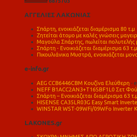
6
8
7
5
7
0
3
ΑΓΓΕΛΙΕΣ ΛΑΚΩΝΙΑΣ
Σπάρτη, ενοικιάζεται διαμέρισμα 80 τ.μ
Ζητείται άτομο με καλές γνώσεις μαγειρ
Μαγούλα Σπάρτης, πωλείται πολυτελής μ
Σπάρτη - Ενοικιάζεται διαμέρισμα 63 τ.
Πικουλιάνικα Μυστρά, ενοικιάζεται μονο
e-info.gr
AEG CCB6446CBM Κουζίνα Ελεύθερη
- 
NEFF B1ACC2AN3+T16SBF1L0 Σετ Φού
Σπάρτη – Ενοικιάζεται διαμέρισμα 63 τ.
HISENSE CA35LR03G Easy Smart Inverte
WINSTAR WST-09WFi/09WFo Inverter Κ
LAKONES.gr
ΣΚΟΥΡΑ: ΜΝΗΜΕΣ ΑΠΟ ΑΓΡΟΤΙΚΗ ΖΩΗ