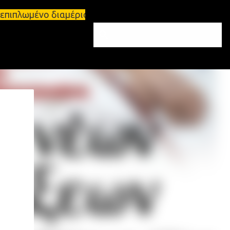
 επιπλωμένο διαμέρισμα 65τ.μ Σπάρτη - πωλείται τρι