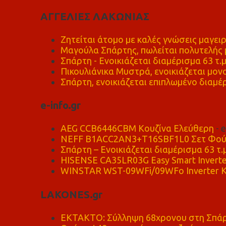
ΑΓΓΕΛΙΕΣ ΛΑΚΩΝΙΑΣ
Ζητείται άτομο με καλές γνώσεις μαγειρ
Μαγούλα Σπάρτης, πωλείται πολυτελής μ
Σπάρτη - Ενοικιάζεται διαμέρισμα 63 τ.
Πικουλιάνικα Μυστρά, ενοικιάζεται μονο
Σπάρτη, ενοικιάζεται επιπλωμένο διαμέρ
e-info.gr
AEG CCB6446CBM Κουζίνα Ελεύθερη
- 
NEFF B1ACC2AN3+T16SBF1L0 Σετ Φού
Σπάρτη – Ενοικιάζεται διαμέρισμα 63 τ.
HISENSE CA35LR03G Easy Smart Inverte
WINSTAR WST-09WFi/09WFo Inverter Κ
LAKONES.gr
ΕΚΤΑΚΤΟ: Σύλληψη 68χρονου στη Σπάρτ