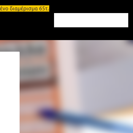
ένο διαμέρισμα 65τ.μ Σπάρτη - πωλείται τριάρι δια