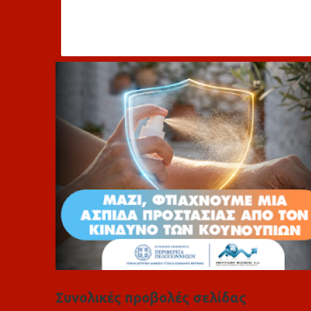
χ
ό
λ
ι
α
Συνολικές προβολές σελίδας