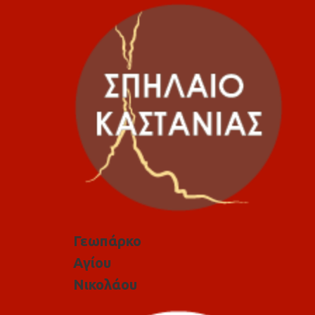
Γεωπάρκο
Αγίου
Νικολάου