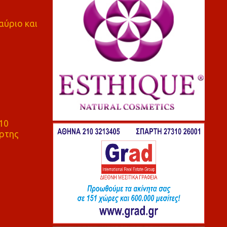
αύριο και
10
ρτης