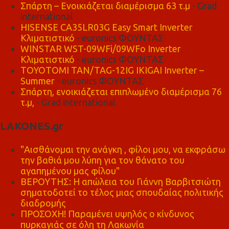
Σπάρτη – Ενοικιάζεται διαμέρισμα 63 τ.μ
- Grad
international
HISENSE CA35LR03G Easy Smart Inverter
Κλιματιστικό
- euronics ΦΟΥΝΤΑΣ
WINSTAR WST-09WFi/09WFo Inverter
Κλιματιστικό
- euronics ΦΟΥΝΤΑΣ
TOYOTOMI TAN/TAG-12IG IKIGAI Inverter –
Summer
- euronics ΦΟΥΝΤΑΣ
Σπάρτη, ενοικιάζεται επιπλωμένο διαμέρισμα 76
τ.μ,
- Grad international
LAKONES.gr
"Αισθάνομαι την ανάγκη , φίλοι μου, να εκφράσω
την βαθιά μου λύπη για τον θάνατο του
αγαπημένου μας φίλου"
ΒΕΡΟΥΤΗΣ: Η απώλεια του Γιάννη Βαρβιτσιώτη
σηματοδοτεί το τέλος μιας σπουδαίας πολιτικής
διαδρομής
ΠΡΟΣΟΧΗ! Παραμένει υψηλός ο κίνδυνος
πυρκαγιάς σε όλη τη Λακωνία