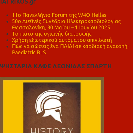
IATRIKOS.gr
11ο Πανελλήνιο Forum της W4O Hellas
50ο Διεθνές Συνέδριο Ηλεκτροκαρδιολογίας
Θεσσαλονίκη, 30 Μαΐου – 1 Ιουνίου 2025
Το πιάτο της υγιεινής διατροφής
Χρήση εξωτερικού αυτόματου απινιδωτή
Πώς να σώσεις ένα ΠΑΙΔΙ σε καρδιακή ανακοπή;
Paediatric BLS
ΨΗΣΤΑΡΙΑ ΚΑΦΕ ΛΕΩΝΙΔΑΣ ΣΠΑΡΤΗ