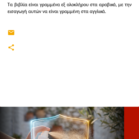
Τα βιβλία είναι γραμμένα εξ ολοκλήρου στα αραβικά, με την 
εισαγωγή αυτών να είναι γραμμένη στα αγγλικά.
Σ
χ
ό
λ
ι
α