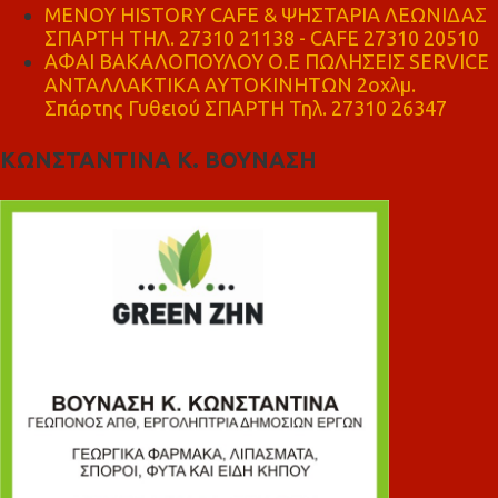
ΜΕΝΟΥ HISTORY CAFE & ΨΗΣΤΑΡΙΑ ΛΕΩΝΙΔΑΣ
ΣΠΑΡΤΗ ΤΗΛ. 27310 21138 - CAFE 27310 20510
ΑΦΑΙ ΒΑΚΑΛΟΠΟΥΛΟΥ Ο.Ε ΠΩΛΗΣΕΙΣ SERVICE
ΑΝΤΑΛΛΑΚΤΙΚΑ ΑΥΤΟΚΙΝΗΤΩΝ 2οχλμ.
Σπάρτης Γυθειού ΣΠΑΡΤΗ Τηλ. 27310 26347
ΚΩΝΣΤΑΝΤΙΝΑ Κ. ΒΟΥΝΑΣΗ