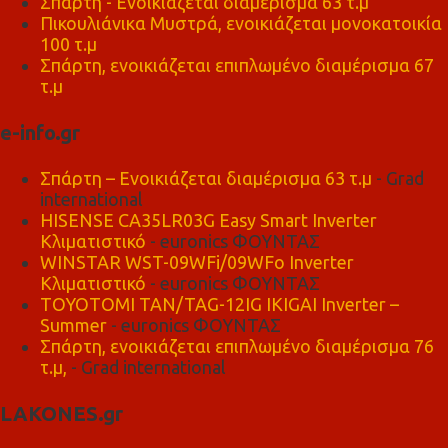
Σπάρτη - Ενοικιάζεται διαμέρισμα 63 τ.μ
Πικουλιάνικα Μυστρά, ενοικιάζεται μονοκατοικία
100 τ.μ
Σπάρτη, ενοικιάζεται επιπλωμένο διαμέρισμα 67
τ.μ
e-info.gr
Σπάρτη – Ενοικιάζεται διαμέρισμα 63 τ.μ
- Grad
international
HISENSE CA35LR03G Easy Smart Inverter
Κλιματιστικό
- euronics ΦΟΥΝΤΑΣ
WINSTAR WST-09WFi/09WFo Inverter
Κλιματιστικό
- euronics ΦΟΥΝΤΑΣ
TOYOTOMI TAN/TAG-12IG IKIGAI Inverter –
Summer
- euronics ΦΟΥΝΤΑΣ
Σπάρτη, ενοικιάζεται επιπλωμένο διαμέρισμα 76
τ.μ,
- Grad international
LAKONES.gr