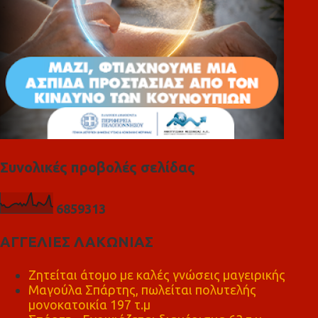
Συνολικές προβολές σελίδας
6
8
5
9
3
1
3
ΑΓΓΕΛΙΕΣ ΛΑΚΩΝΙΑΣ
Ζητείται άτομο με καλές γνώσεις μαγειρικής
Μαγούλα Σπάρτης, πωλείται πολυτελής
μονοκατοικία 197 τ.μ