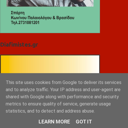
Diafimistes.gr
This site uses cookies from Google to deliver its services
and to analyze traffic. Your IP address and user-agent are
shared with Google along with performance and security
metrics to ensure quality of service, generate usage
statistics, and to detect and address abuse.
LEARN MORE
GOT IT