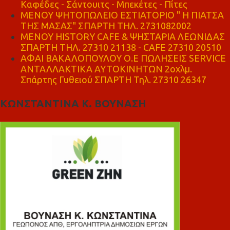
Καφέδες - Σάντουιτς - Μπεκέτες - Πίτες
ΜΕΝΟΥ ΨΗΤΟΠΩΛΕΙΟ ΕΣΤΙΑΤΟΡΙΟ " Η ΠΙΑΤΣΑ
ΤΗΣ ΜΑΣΑΣ" ΣΠΑΡΤΗ ΤΗΛ. 2731082002
ΜΕΝΟΥ HISTORY CAFE & ΨΗΣΤΑΡΙΑ ΛΕΩΝΙΔΑΣ
ΣΠΑΡΤΗ ΤΗΛ. 27310 21138 - CAFE 27310 20510
ΑΦΑΙ ΒΑΚΑΛΟΠΟΥΛΟΥ Ο.Ε ΠΩΛΗΣΕΙΣ SERVICE
ΑΝΤΑΛΛΑΚΤΙΚΑ ΑΥΤΟΚΙΝΗΤΩΝ 2οχλμ.
Σπάρτης Γυθειού ΣΠΑΡΤΗ Τηλ. 27310 26347
ΚΩΝΣΤΑΝΤΙΝΑ Κ. ΒΟΥΝΑΣΗ