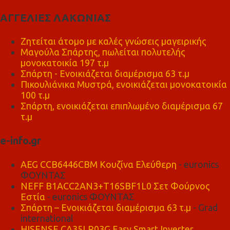
ΑΓΓΕΛΙΕΣ ΛΑΚΩΝΙΑΣ
Ζητείται άτομο με καλές γνώσεις μαγειρικής
Μαγούλα Σπάρτης, πωλείται πολυτελής
μονοκατοικία 197 τ.μ
Σπάρτη - Ενοικιάζεται διαμέρισμα 63 τ.μ
Πικουλιάνικα Μυστρά, ενοικιάζεται μονοκατοικία
100 τ.μ
Σπάρτη, ενοικιάζεται επιπλωμένο διαμέρισμα 67
τ.μ
e-info.gr
AEG CCB6446CBM Κουζίνα Ελεύθερη
- euronics
ΦΟΥΝΤΑΣ
NEFF B1ACC2AN3+T16SBF1L0 Σετ Φούρνος
Εστία
- euronics ΦΟΥΝΤΑΣ
Σπάρτη – Ενοικιάζεται διαμέρισμα 63 τ.μ
- Grad
international
HISENSE CA35LR03G Easy Smart Inverter