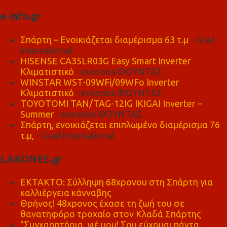
e-info.gr
Σπάρτη – Ενοικιάζεται διαμέρισμα 63 τ.μ
- Grad
international
HISENSE CA35LR03G Easy Smart Inverter
Κλιματιστικό
- euronics ΦΟΥΝΤΑΣ
WINSTAR WST-09WFi/09WFo Inverter
Κλιματιστικό
- euronics ΦΟΥΝΤΑΣ
TOYOTOMI TAN/TAG-12IG IKIGAI Inverter –
Summer
- euronics ΦΟΥΝΤΑΣ
Σπάρτη, ενοικιάζεται επιπλωμένο διαμέρισμα 76
τ.μ,
- Grad international
LAKONES.gr
ΕΚΤΑΚΤΟ: Σύλληψη 68χρονου στη Σπάρτη για
καλλιέργεια κάνναβης
Θρήνος! 48χρονος έχασε τη ζωή του σε
θανατηφόρο τροχαίο στον Κλαδά Σπάρτης
"Συγχαρητήρια, γιέ μου! Σου εύχομαι πάντα