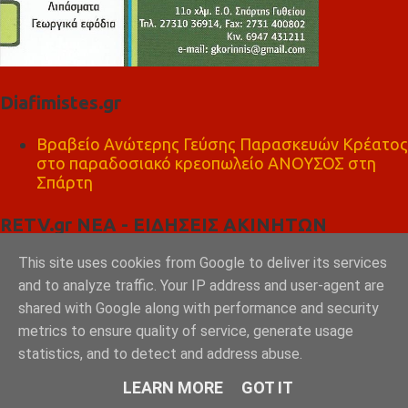
Diafimistes.gr
Βραβείο Ανώτερης Γεύσης Παρασκευών Κρέατος
στο παραδοσιακό κρεοπωλείο ΑΝΟΥΣΟΣ στη
Σπάρτη
RETV.gr ΝΕΑ - ΕΙΔΗΣΕΙΣ ΑΚΙΝΗΤΩΝ
This site uses cookies from Google to deliver its services
Τέλος οι βραχυχρόνιες μισθώσεις στις
πολυκατοικίες; | ΕΙΔΗΣΕΙΣ ΑΚΙΝΗΤΩΝ
and to analyze traffic. Your IP address and user-agent are
Ελαφόνησος, Ζητείται μονοκατοικία για άμεση
shared with Google along with performance and security
αγορά
metrics to ensure quality of service, generate usage
Άμεση Ζήτηση αγοράς διαμέρισματος στο Γύθειο
statistics, and to detect and address abuse.
Χαλκίδα - Ζήτηση για αγορά ημιτελούς
μονοκατοικίας
LEARN MORE
GOT IT
Αθήνα κέντρο - Ζήτηση αγοράς διαμερίσματος με