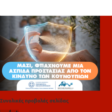
χ
ό
λ
ι
α
Συνολικές προβολές σελίδας