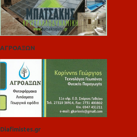
ΑΓΡΟΑΞΩΝ
Diafimistes.gr