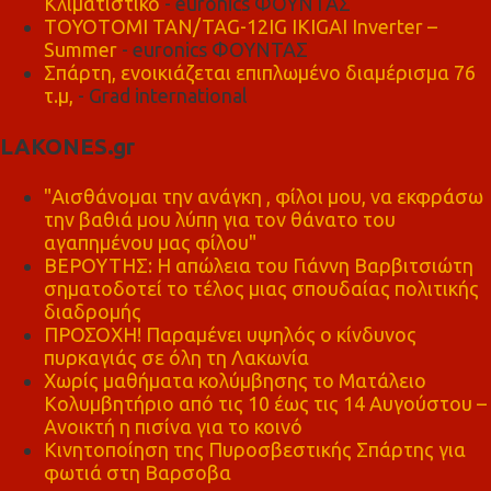
Κλιματιστικό
- euronics ΦΟΥΝΤΑΣ
TOYOTOMI TAN/TAG-12IG IKIGAI Inverter –
Summer
- euronics ΦΟΥΝΤΑΣ
Σπάρτη, ενοικιάζεται επιπλωμένο διαμέρισμα 76
τ.μ,
- Grad international
LAKONES.gr
"Αισθάνομαι την ανάγκη , φίλοι μου, να εκφράσω
την βαθιά μου λύπη για τον θάνατο του
αγαπημένου μας φίλου"
ΒΕΡΟΥΤΗΣ: Η απώλεια του Γιάννη Βαρβιτσιώτη
σηματοδοτεί το τέλος μιας σπουδαίας πολιτικής
διαδρομής
ΠΡΟΣΟΧΗ! Παραμένει υψηλός ο κίνδυνος
πυρκαγιάς σε όλη τη Λακωνία
Χωρίς μαθήματα κολύμβησης το Ματάλειο
Κολυμβητήριο από τις 10 έως τις 14 Αυγούστου –
Ανοικτή η πισίνα για το κοινό
Κινητοποίηση της Πυροσβεστικής Σπάρτης για
φωτιά στη Βαρσοβα