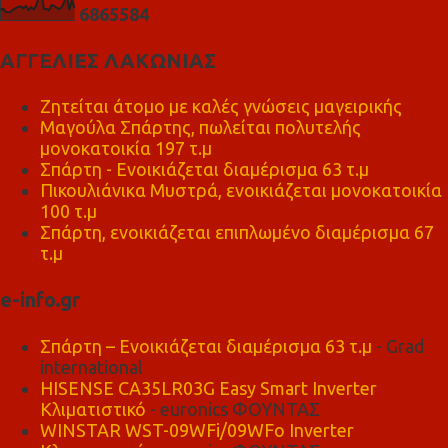
6
8
6
5
5
8
4
ΑΓΓΕΛΙΕΣ ΛΑΚΩΝΙΑΣ
Ζητείται άτομο με καλές γνώσεις μαγειρικής
Μαγούλα Σπάρτης, πωλείται πολυτελής
μονοκατοικία 197 τ.μ
Σπάρτη - Ενοικιάζεται διαμέρισμα 63 τ.μ
Πικουλιάνικα Μυστρά, ενοικιάζεται μονοκατοικία
100 τ.μ
Σπάρτη, ενοικιάζεται επιπλωμένο διαμέρισμα 67
τ.μ
e-info.gr
Σπάρτη – Ενοικιάζεται διαμέρισμα 63 τ.μ
- Grad
international
HISENSE CA35LR03G Easy Smart Inverter
Κλιματιστικό
- euronics ΦΟΥΝΤΑΣ
WINSTAR WST-09WFi/09WFo Inverter