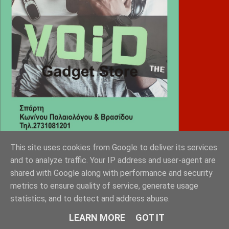
This site uses cookies from Google to deliver its services
and to analyze traffic. Your IP address and user-agent are
Diafimistes.gr
shared with Google along with performance and security
metrics to ensure quality of service, generate usage
statistics, and to detect and address abuse.
LEARN MORE
GOT IT