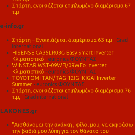
Σπάρτη, ενοικιάζεται επιπλωμένο διαμέρισμα 67
τ.μ
e-info.gr
Σπάρτη – Ενοικιάζεται διαμέρισμα 63 τ.μ
- Grad
international
HISENSE CA35LR03G Easy Smart Inverter
Κλιματιστικό
- euronics ΦΟΥΝΤΑΣ
WINSTAR WST-09WFi/09WFo Inverter
Κλιματιστικό
- euronics ΦΟΥΝΤΑΣ
TOYOTOMI TAN/TAG-12IG IKIGAI Inverter –
Summer
- euronics ΦΟΥΝΤΑΣ
Σπάρτη, ενοικιάζεται επιπλωμένο διαμέρισμα 76
τ.μ,
- Grad international
LAKONES.gr
"Αισθάνομαι την ανάγκη , φίλοι μου, να εκφράσω
την βαθιά μου λύπη για τον θάνατο του