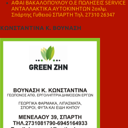
ΑΦΑΙ ΒΑΚΑΛΟΠΟΥΛΟΥ Ο.Ε ΠΩΛΗΣΕΙΣ SERVICE
ΑΝΤΑΛΛΑΚΤΙΚΑ ΑΥΤΟΚΙΝΗΤΩΝ 2οχλμ.
Σπάρτης Γυθειού ΣΠΑΡΤΗ Τηλ. 27310 26347
ΚΩΝΣΤΑΝΤΙΝΑ Κ. ΒΟΥΝΑΣΗ