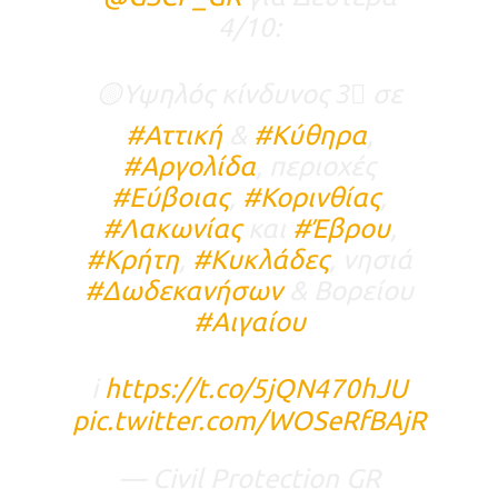
4/10:
🟡Υψηλός κίνδυνος 3⃣ σε
#Αττική
&
#Κύθηρα
,
#Αργολίδα
, περιοχές
#Εύβοιας
,
#Κορινθίας
,
#Λακωνίας
και
#Έβρου
,
#Κρήτη
,
#Κυκλάδες
, νησιά
#Δωδεκανήσων
& Βορείου
#Αιγαίου
ℹ️
https://t.co/5jQN470hJU
pic.twitter.com/WOSeRfBAjR
— Civil Protection GR