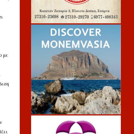
τι
ο με
ι
δεση
ν
ίζει