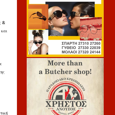
ς &
 και
ε
της
τική