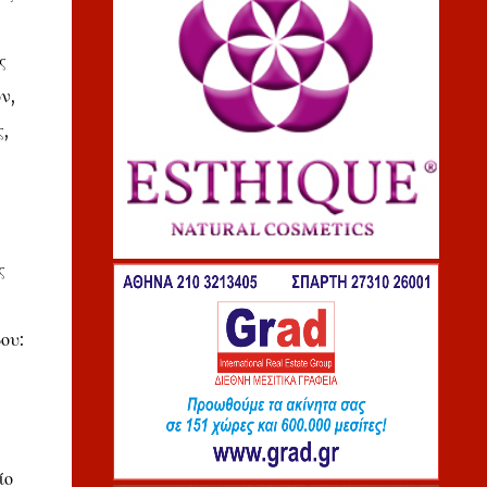
ς
ν,
,
ς
ου:
ίο