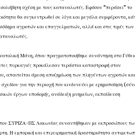
σολάβητη σχέση με τους καταναλωτές. Εφόσον “περάσει” το
ριότητα θα συγκεντρωθεί σε λίγα και μεγάλα συμφέροντα, κά
ισόδημα αγροτών και επαγγελματιών, αλλά και στις τιμές των
καταναλωτές.
νατολική Μάνη, όπου πραγματοποιήθηκε συνάντηση στο Γύθει
σφατες πυρκαγιές προκάλεσαν τεράστια καταστροφή στον
του, απαιτείται άμεση αποζημίωση των πληγέντων αγροτών κα
σχεδίου για την περιοχή που κινδυνεύει με ερημοποίηση (σύν
ασικών έργων υποδομής, ανάδειξη μνημείων, εκπαίδευση
κιο του ΣΥΡΙΖΑ-ΠΣ Λακωνίας συναντήθηκαν με εκπροσώπους τω
η. Η εμπορική και επιχειρηματική δραστηριότητα αντιμετωπ