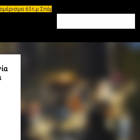
αμέρισμα 65τ.μ Σπάρτη - πωλείται τριάρι διαμέρισμ
νία
α