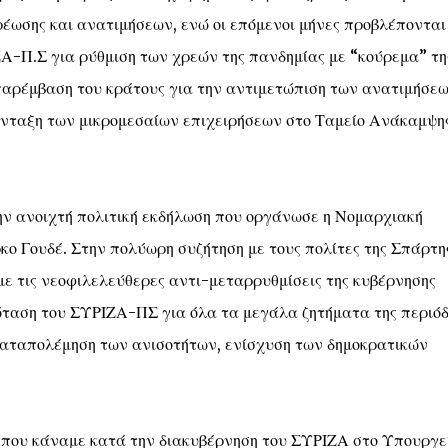
ωσης και ανατιμήσεων, ενώ οι επόμενοι μήνες προβλέπονται
ΖΑ-Π.Σ για ρύθμιση των χρεών της πανδημίας με “κούρεμα” τη
 παρέμβαση του κράτους για την αντιμετώπιση των ανατιμήσεω
ένταξη των μικρομεσαίων επιχειρήσεων στο Ταμείο Ανάκαμψης
ην ανοιχτή πολιτική εκδήλωση που οργάνωσε η Νομαρχιακή
 Γουδέ. Στην πολύωρη συζήτηση με τους πολίτες της Σπάρτη
με τις νεοφιλελεύθερες αντι-μεταρρυθμίσεις της κυβέρνησης
ταση του ΣΥΡΙΖΑ-ΠΣ για όλα τα μεγάλα ζητήματα της περιόδ
καταπολέμηση των ανισοτήτων, ενίσχυση των δημοκρατικών
α που κάναμε κατά την διακυβέρνηση του ΣΥΡΙΖΑ στο Υπουργε