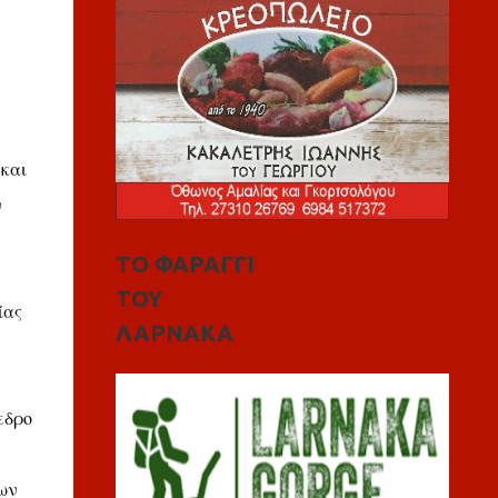
 και
ν
ΤΟ ΦΑΡΑΓΓΙ
ΤΟΥ
ίας
ΛΑΡΝΑΚΑ
εδρο
ων