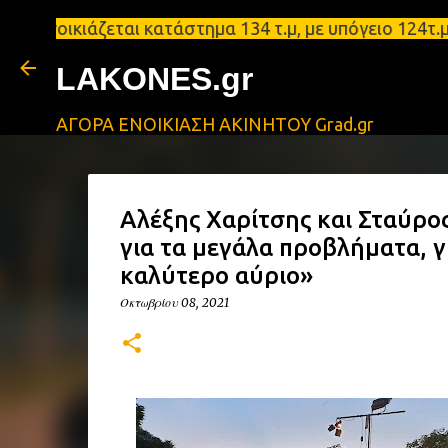
κιάζεται κατάστημα 134 τ.μ, με υπόγειο 124τ.μ και 
LAKONES.gr
ΑΓΟΡΑ ΕΝΟΙΚΙΑΣΗ ΑΚΙΝΗΤΟΥ Grad.gr
Αλέξης Χαρίτσης και Σταύρος
για τα μεγάλα προβλήματα, γι
καλύτερο αύριο»
Οκτωβρίου 08, 2021