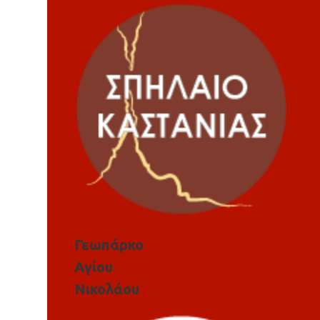
Γεωπάρκο
Αγίου
Νικολάου