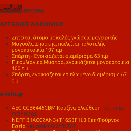
6
8
7
3
9
8
4
ΑΓΓΕΛΙΕΣ ΛΑΚΩΝΙΑΣ
Ζητείται άτομο με καλές γνώσεις μαγειρικής
Μαγούλα Σπάρτης, πωλείται πολυτελής
μονοκατοικία 197 τ.μ
Σπάρτη - Ενοικιάζεται διαμέρισμα 63 τ.μ
Πικουλιάνικα Μυστρά, ενοικιάζεται μονοκατοικία
100 τ.μ
Σπάρτη, ενοικιάζεται επιπλωμένο διαμέρισμα 67
τ.μ
e-info.gr
AEG CCB6446CBM Κουζίνα Ελεύθερη
- euronics
ΦΟΥΝΤΑΣ
NEFF B1ACC2AN3+T16SBF1L0 Σετ Φούρνος
Εστία
- euronics ΦΟΥΝΤΑΣ