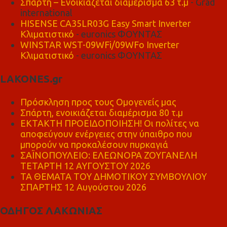
Σπάρτη – Ενοικιάζεται διαμέρισμα 63 τ.μ
- Grad
international
HISENSE CA35LR03G Easy Smart Inverter
Κλιματιστικό
- euronics ΦΟΥΝΤΑΣ
WINSTAR WST-09WFi/09WFo Inverter
Κλιματιστικό
- euronics ΦΟΥΝΤΑΣ
LAKONES.gr
Πρόσκληση προς τους Ομογενείς μας
Σπάρτη, ενοικιάζεται διαμέρισμα 80 τ.μ
ΕΚΤΑΚΤΗ ΠΡΟΕΙΔΟΠΟΙΗΣΗ! Οι πολίτες να
αποφεύγουν ενέργειες στην ύπαιθρο που
μπορούν να προκαλέσουν πυρκαγιά
ΣΑΪΝΟΠΟΥΛΕΙΟ: ΕΛΕΩΝΟΡΑ ΖΟΥΓΑΝΕΛΗ
ΤΕΤΑΡΤΗ 12 ΑΥΓΟΥΣΤΟΥ 2026
ΤΑ ΘΕΜΑΤΑ ΤΟΥ ΔΗΜΟΤΙΚΟΥ ΣΥΜΒΟΥΛΙΟΥ
ΣΠΑΡΤΗΣ 12 Αυγούστου 2026
ΟΔΗΓΟΣ ΛΑΚΩΝΙΑΣ