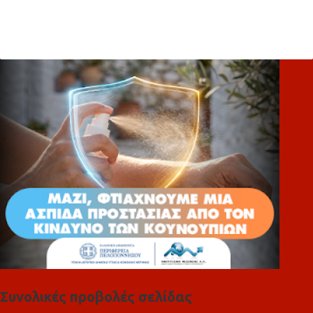
χ
ό
λ
ι
α
Συνολικές προβολές σελίδας