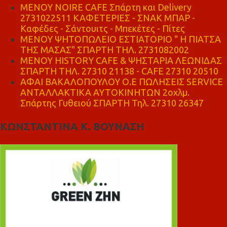
MENOY NOIRE CAFE Σπάρτη και Delivery
2731022511 ΚΑΦΕΤΕΡΙΕΣ - ΣΝΑΚ ΜΠΑΡ -
Καφέδες - Σάντουιτς - Μπεκέτες - Πίτες
ΜΕΝΟΥ ΨΗΤΟΠΩΛΕΙΟ ΕΣΤΙΑΤΟΡΙΟ " Η ΠΙΑΤΣΑ
ΤΗΣ ΜΑΣΑΣ" ΣΠΑΡΤΗ ΤΗΛ. 2731082002
ΜΕΝΟΥ HISTORY CAFE & ΨΗΣΤΑΡΙΑ ΛΕΩΝΙΔΑΣ
ΣΠΑΡΤΗ ΤΗΛ. 27310 21138 - CAFE 27310 20510
ΑΦΑΙ ΒΑΚΑΛΟΠΟΥΛΟΥ Ο.Ε ΠΩΛΗΣΕΙΣ SERVICE
ΑΝΤΑΛΛΑΚΤΙΚΑ ΑΥΤΟΚΙΝΗΤΩΝ 2οχλμ.
Σπάρτης Γυθειού ΣΠΑΡΤΗ Τηλ. 27310 26347
ΚΩΝΣΤΑΝΤΙΝΑ Κ. ΒΟΥΝΑΣΗ