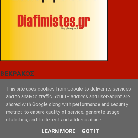
ΒΕΚΡΑΚΟΣ
This site uses cookies from Google to deliver its services
and to analyze traffic. Your IP address and user-agent are
shared with Google along with performance and security
metrics to ensure quality of service, generate usage
statistics, and to detect and address abuse.
LEARN MORE
GOT IT