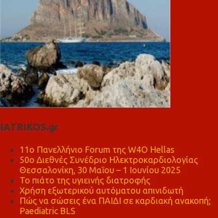
IATRIKOS.gr
11ο Πανελλήνιο Forum της W4O Hellas
50ο Διεθνές Συνέδριο Ηλεκτροκαρδιολογίας
Θεσσαλονίκη, 30 Μαΐου – 1 Ιουνίου 2025
Το πιάτο της υγιεινής διατροφής
Χρήση εξωτερικού αυτόματου απινιδωτή
Πώς να σώσεις ένα ΠΑΙΔΙ σε καρδιακή ανακοπή;
Paediatric BLS