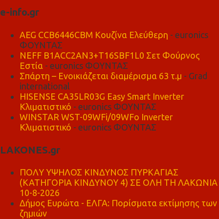
e-info.gr
AEG CCB6446CBM Κουζίνα Ελεύθερη
- euronics
ΦΟΥΝΤΑΣ
NEFF B1ACC2AN3+T16SBF1L0 Σετ Φούρνος
Εστία
- euronics ΦΟΥΝΤΑΣ
Σπάρτη – Ενοικιάζεται διαμέρισμα 63 τ.μ
- Grad
international
HISENSE CA35LR03G Easy Smart Inverter
Κλιματιστικό
- euronics ΦΟΥΝΤΑΣ
WINSTAR WST-09WFi/09WFo Inverter
Κλιματιστικό
- euronics ΦΟΥΝΤΑΣ
LAKONES.gr
ΠΟΛΥ ΥΨΗΛΟΣ ΚΙΝΔΥΝΟΣ ΠΥΡΚΑΓΙΑΣ
(ΚΑΤΗΓΟΡΙΑ ΚΙΝΔΥΝΟΥ 4) ΣΕ ΟΛΗ ΤΗ ΛΑΚΩΝΙΑ
10-8-2026
Δήμος Ευρώτα - ΕΛΓΑ: Πορίσματα εκτίμησης των
ζημιών