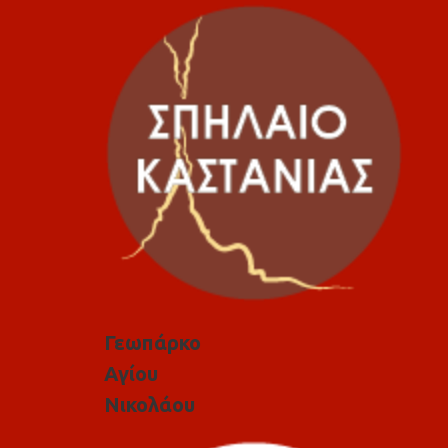
Γεωπάρκο
Αγίου
Νικολάου