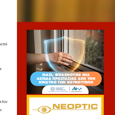
 από
ε
είου
σε