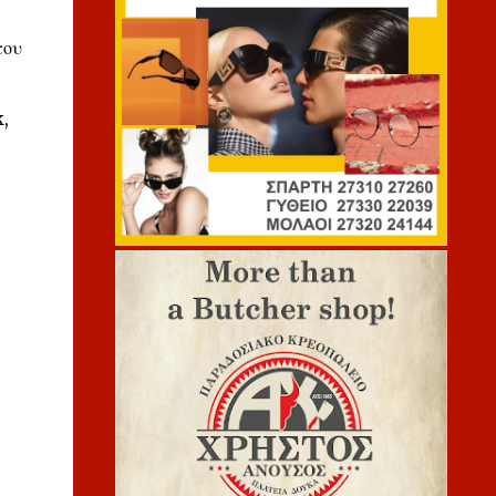
του
,