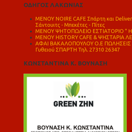
ΟΔΗΓΟΣ ΛΑΚΩΝΙΑΣ
MENOY NOIRE CAFE Σπάρτη και Delive
Σάντουιτς - Μπεκέτες - Πίτες
ΜΕΝΟΥ ΨΗΤΟΠΩΛΕΙΟ ΕΣΤΙΑΤΟΡΙΟ " Η 
ΜΕΝΟΥ HISTORY CAFE & ΨΗΣΤΑΡΙΑ ΛΕΩ
ΑΦΑΙ ΒΑΚΑΛΟΠΟΥΛΟΥ Ο.Ε ΠΩΛΗΣΕΙΣ 
Γυθειού ΣΠΑΡΤΗ Τηλ. 27310 26347
ΚΩΝΣΤΑΝΤΙΝΑ Κ. ΒΟΥΝΑΣΗ