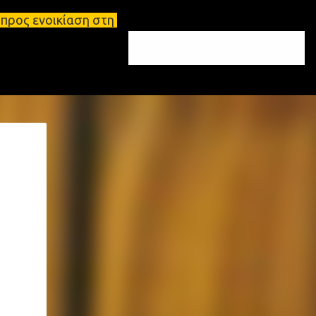
η στη Σπάρτη Ενοικιάσεις διαμερισμάτων Σπάρτη και