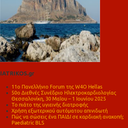
IATRIKOS.gr
11ο Πανελλήνιο Forum της W4O Hellas
50ο Διεθνές Συνέδριο Ηλεκτροκαρδιολογίας
Θεσσαλονίκη, 30 Μαΐου – 1 Ιουνίου 2025
Το πιάτο της υγιεινής διατροφής
Χρήση εξωτερικού αυτόματου απινιδωτή
Πώς να σώσεις ένα ΠΑΙΔΙ σε καρδιακή ανακοπή;
Paediatric BLS