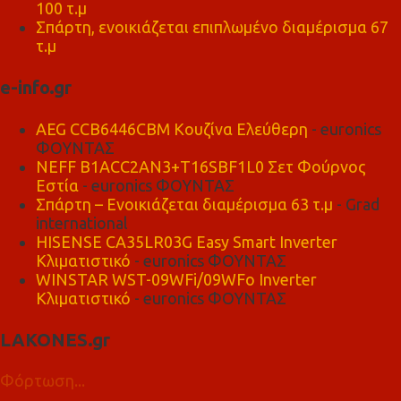
100 τ.μ
Σπάρτη, ενοικιάζεται επιπλωμένο διαμέρισμα 67
τ.μ
e-info.gr
AEG CCB6446CBM Κουζίνα Ελεύθερη
- euronics
ΦΟΥΝΤΑΣ
NEFF B1ACC2AN3+T16SBF1L0 Σετ Φούρνος
Εστία
- euronics ΦΟΥΝΤΑΣ
Σπάρτη – Ενοικιάζεται διαμέρισμα 63 τ.μ
- Grad
international
HISENSE CA35LR03G Easy Smart Inverter
Κλιματιστικό
- euronics ΦΟΥΝΤΑΣ
WINSTAR WST-09WFi/09WFo Inverter
Κλιματιστικό
- euronics ΦΟΥΝΤΑΣ
LAKONES.gr
Φόρτωση...