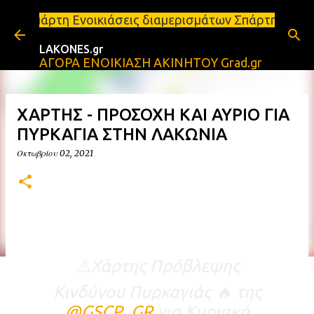
Μετάβαση στο κύριο περιεχόμενο
κιάσεις διαμερισμάτων Σπάρτη και Λακωνία Σπάρτη -
LAKONES.gr
ΑΓΟΡΑ ΕΝΟΙΚΙΑΣΗ ΑΚΙΝΗΤΟΥ Grad.gr
ΧΑΡΤΗΣ - ΠΡΟΣΟΧΗ ΚΑΙ ΑΥΡΙΟ ΓΙΑ
ΠΥΡΚΑΓΙΑ ΣΤΗΝ ΛΑΚΩΝΙΑ
Οκτωβρίου 02, 2021
⚠️Χάρτης Πρόβλεψης
Κινδύνου Πυρκαγιάς 🔥 της
@GSCP_GR
για Κυριακή