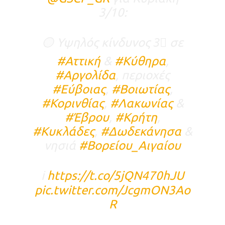
3/10:
🟡 Υψηλός κίνδυνος 3⃣ σε
#Αττική
&
#Κύθηρα
,
#Αργολίδα
, περιοχές
#Εύβοιας
,
#Βοιωτίας
,
#Κορινθίας
,
#Λακωνίας
&
#Έβρου
,
#Κρήτη
,
#Κυκλάδες
,
#Δωδεκάνησα
&
νησιά
#Βορείου_Αιγαίου
ℹ️
https://t.co/5jQN470hJU
pic.twitter.com/JcgmON3Ao
R