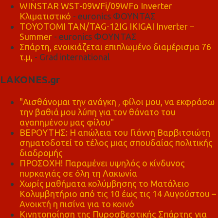
WINSTAR WST-09WFi/09WFo Inverter
Κλιματιστικό
- euronics ΦΟΥΝΤΑΣ
TOYOTOMI TAN/TAG-12IG IKIGAI Inverter –
Summer
- euronics ΦΟΥΝΤΑΣ
Σπάρτη, ενοικιάζεται επιπλωμένο διαμέρισμα 76
τ.μ,
- Grad international
LAKONES.gr
"Αισθάνομαι την ανάγκη , φίλοι μου, να εκφράσω
την βαθιά μου λύπη για τον θάνατο του
αγαπημένου μας φίλου"
ΒΕΡΟΥΤΗΣ: Η απώλεια του Γιάννη Βαρβιτσιώτη
σηματοδοτεί το τέλος μιας σπουδαίας πολιτικής
διαδρομής
ΠΡΟΣΟΧΗ! Παραμένει υψηλός ο κίνδυνος
πυρκαγιάς σε όλη τη Λακωνία
Χωρίς μαθήματα κολύμβησης το Ματάλειο
Κολυμβητήριο από τις 10 έως τις 14 Αυγούστου –
Ανοικτή η πισίνα για το κοινό
Κινητοποίηση της Πυροσβεστικής Σπάρτης για