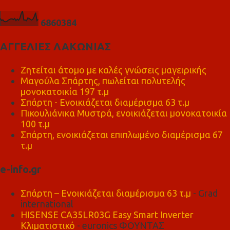
6
8
6
0
3
8
4
ΑΓΓΕΛΙΕΣ ΛΑΚΩΝΙΑΣ
Ζητείται άτομο με καλές γνώσεις μαγειρικής
Μαγούλα Σπάρτης, πωλείται πολυτελής
μονοκατοικία 197 τ.μ
Σπάρτη - Ενοικιάζεται διαμέρισμα 63 τ.μ
Πικουλιάνικα Μυστρά, ενοικιάζεται μονοκατοικία
100 τ.μ
Σπάρτη, ενοικιάζεται επιπλωμένο διαμέρισμα 67
τ.μ
e-info.gr
Σπάρτη – Ενοικιάζεται διαμέρισμα 63 τ.μ
- Grad
international
HISENSE CA35LR03G Easy Smart Inverter
Κλιματιστικό
- euronics ΦΟΥΝΤΑΣ