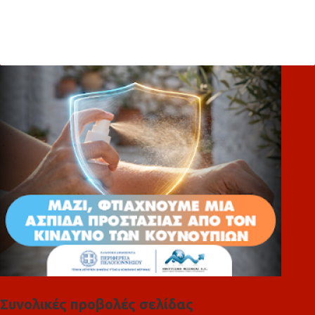
Σ
χ
ό
λ
ι
α
Συνολικές προβολές σελίδας