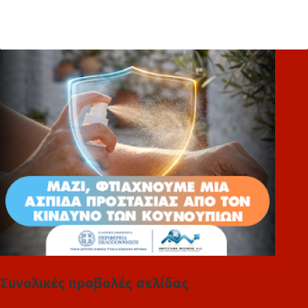
χ
ό
λ
ι
α
Συνολικές προβολές σελίδας