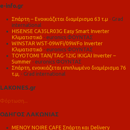
e-info.gr
Σπάρτη – Ενοικιάζεται διαμέρισμα 63 τ.μ
- Grad
international
HISENSE CA35LR03G Easy Smart Inverter
Κλιματιστικό
- euronics ΦΟΥΝΤΑΣ
WINSTAR WST-09WFi/09WFo Inverter
Κλιματιστικό
- euronics ΦΟΥΝΤΑΣ
TOYOTOMI TAN/TAG-12IG IKIGAI Inverter –
Summer
- euronics ΦΟΥΝΤΑΣ
Σπάρτη, ενοικιάζεται επιπλωμένο διαμέρισμα 76
τ.μ,
- Grad international
LAKONES.gr
Φόρτωση...
ΟΔΗΓΟΣ ΛΑΚΩΝΙΑΣ
MENOY NOIRE CAFE Σπάρτη και Delivery