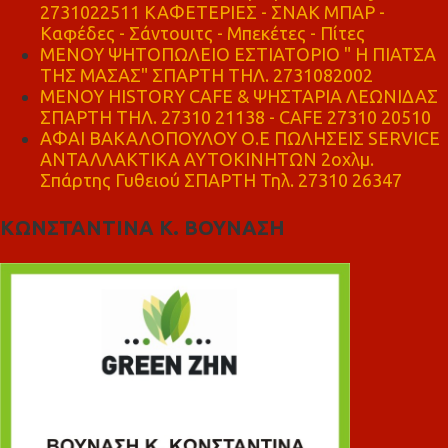
2731022511 ΚΑΦΕΤΕΡΙΕΣ - ΣΝΑΚ ΜΠΑΡ -
Καφέδες - Σάντουιτς - Μπεκέτες - Πίτες
ΜΕΝΟΥ ΨΗΤΟΠΩΛΕΙΟ ΕΣΤΙΑΤΟΡΙΟ " Η ΠΙΑΤΣΑ
ΤΗΣ ΜΑΣΑΣ" ΣΠΑΡΤΗ ΤΗΛ. 2731082002
ΜΕΝΟΥ HISTORY CAFE & ΨΗΣΤΑΡΙΑ ΛΕΩΝΙΔΑΣ
ΣΠΑΡΤΗ ΤΗΛ. 27310 21138 - CAFE 27310 20510
ΑΦΑΙ ΒΑΚΑΛΟΠΟΥΛΟΥ Ο.Ε ΠΩΛΗΣΕΙΣ SERVICE
ΑΝΤΑΛΛΑΚΤΙΚΑ ΑΥΤΟΚΙΝΗΤΩΝ 2οχλμ.
Σπάρτης Γυθειού ΣΠΑΡΤΗ Τηλ. 27310 26347
ΚΩΝΣΤΑΝΤΙΝΑ Κ. ΒΟΥΝΑΣΗ