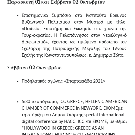
Παρασκευή 01 και Σάββατο 02 Οκτωβρίου
Επιστημονικό Συμπόσιο στο Ινστιτούτο Έρευνας 
Βυζαντινού Πολιτισμού στον Μυστρά με τίτλο: 
«Παιδεία, Επιστήμη και Εκκλησία στα χρόνια της 
Τουρκοκρατίας: Η Πελοπόννησος στον Νεοελληνικό 
Διαφωτισμό», έχοντας ως τιμώμενο πρόσωπο τον 
Σχολάρχη της Πατριαρχικής Μεγάλης του Γένους 
Σχολής της Κωνσταντινουπόλεως, κ. Δημήτριο Ζώτο.
Σάββατο 02 Οκτωβρίου
Ποδηλατικός αγώνας «Σπαρτακιάδα 2021»
5:30 το απόγευμα, ICC GREECE, HELLENIC AMERICAN 
CHAMBER OF COMMERCE in NEWYORK, EKOMEμε 
τη στήριξη του Δήμου Σπάρτης,special international 
digital conference by HACC, ICC και ΕΚΟΜΕ, με θέμα: 
“HOLLYWOOD IN GREECE: GREECE AS AN 
INTERNATIONAL FILMING & CINEMATOGRAPHY 