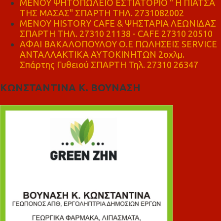
ΜΕΝΟΥ ΨΗΤΟΠΩΛΕΙΟ ΕΣΤΙΑΤΟΡΙΟ " Η ΠΙΑΤΣΑ
ΤΗΣ ΜΑΣΑΣ" ΣΠΑΡΤΗ ΤΗΛ. 2731082002
ΜΕΝΟΥ HISTORY CAFE & ΨΗΣΤΑΡΙΑ ΛΕΩΝΙΔΑΣ
ΣΠΑΡΤΗ ΤΗΛ. 27310 21138 - CAFE 27310 20510
ΑΦΑΙ ΒΑΚΑΛΟΠΟΥΛΟΥ Ο.Ε ΠΩΛΗΣΕΙΣ SERVICE
ΑΝΤΑΛΛΑΚΤΙΚΑ ΑΥΤΟΚΙΝΗΤΩΝ 2οχλμ.
Σπάρτης Γυθειού ΣΠΑΡΤΗ Τηλ. 27310 26347
ΚΩΝΣΤΑΝΤΙΝΑ Κ. ΒΟΥΝΑΣΗ