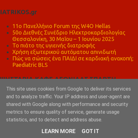
IATRIKOS.gr
11ο Πανελλήνιο Forum της W4O Hellas
50ο Διεθνές Συνέδριο Ηλεκτροκαρδιολογίας
Θεσσαλονίκη, 30 Μαΐου – 1 Ιουνίου 2025
Το πιάτο της υγιεινής διατροφής
Χρήση εξωτερικού αυτόματου απινιδωτή
Πώς να σώσεις ένα ΠΑΙΔΙ σε καρδιακή ανακοπή;
Paediatric BLS
ΨΗΣΤΑΡΙΑ ΚΑΦΕ ΛΕΩΝΙΔΑΣ ΣΠΑΡΤΗ
This site uses cookies from Google to deliver its services
and to analyze traffic. Your IP address and user-agent are
shared with Google along with performance and security
metrics to ensure quality of service, generate usage
statistics, and to detect and address abuse.
LEARN MORE
GOT IT