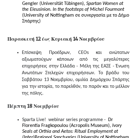
Gengler (Universität Tübingen), 
Spartan Women at 
the Eleusinion. In the footsteps of Michel Fourmont 
(University of Nottingham σε συνεργασία με το Δήμο 
Σπάρτης)
Παρασκευή 12 έως Κυριακή 14 Νοεμβρίου
Επίσκεψη Προέδρων, CEOs και ανώτατων 
αξιωματούχων κάποιων από τις μεγαλύτερες 
επιχειρήσεις στην Ελλάδα - Μέλη της ΕΑΣΕ - Ένωση 
Ανωτάτων Στελεχών επιχειρήσεων. Το βράδυ του 
Σαββάτου 13 Νοεμβρίου, ομιλία Δημάρχου Σπάρτης 
για την ιστορία, το παρελθόν, το παρόν και το μέλλον 
της πόλης.
Πέμπτη 18 Νοεμβρίου
Sparta Live!  webinar series programme -  
Dr 
Florentia Fragkopoulou (Acropolis Museum), 
Ivory 
Seals at Orthia and Aetos: Ritual Employment at 
(Inter)Regional Sanctuaries 
(University of Nottingham 