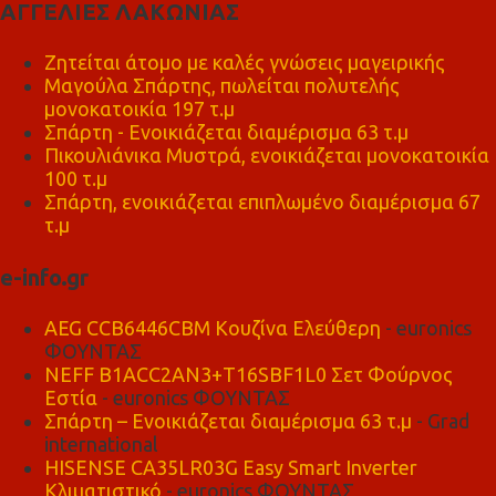
ΑΓΓΕΛΙΕΣ ΛΑΚΩΝΙΑΣ
Ζητείται άτομο με καλές γνώσεις μαγειρικής
Μαγούλα Σπάρτης, πωλείται πολυτελής
μονοκατοικία 197 τ.μ
Σπάρτη - Ενοικιάζεται διαμέρισμα 63 τ.μ
Πικουλιάνικα Μυστρά, ενοικιάζεται μονοκατοικία
100 τ.μ
Σπάρτη, ενοικιάζεται επιπλωμένο διαμέρισμα 67
τ.μ
e-info.gr
AEG CCB6446CBM Κουζίνα Ελεύθερη
- euronics
ΦΟΥΝΤΑΣ
NEFF B1ACC2AN3+T16SBF1L0 Σετ Φούρνος
Εστία
- euronics ΦΟΥΝΤΑΣ
Σπάρτη – Ενοικιάζεται διαμέρισμα 63 τ.μ
- Grad
international
HISENSE CA35LR03G Easy Smart Inverter
Κλιματιστικό
- euronics ΦΟΥΝΤΑΣ