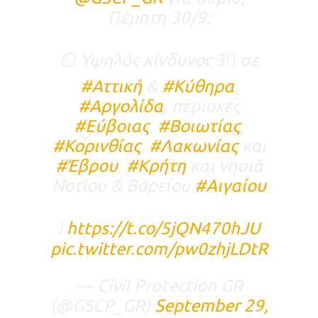
Πέμπτη 30/9:
🟡 Υψηλός κίνδυνος 3⃣ σε
#Αττική
&
#Κύθηρα
,
#Αργολίδα
, περιοχές
#Εύβοιας
,
#Βοιωτίας
,
#Κορινθίας
,
#Λακωνίας
και
#Έβρου
,
#Κρήτη
και νησιά
Νοτίου & Βορείου
#Αιγαίου
ℹ️
https://t.co/5jQN470hJU
pic.twitter.com/pw0zhjLDtR
— Civil Protection GR
(@GSCP_GR)
September 29,