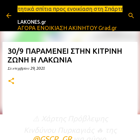
Μετάβαση στο κύριο περιεχόμενο
α προς ενοικίαση στη Σπάρτη Ενοικιάσεις διαμερισμ
LAKONES.gr
ΑΓΟΡΑ ΕΝΟΙΚΙΑΣΗ ΑΚΙΝΗΤΟΥ Grad.gr
30/9 ΠΑΡΑΜΕΝΕΙ ΣΤΗΝ ΚΙΤΡΙΝΗ
ΖΩΝΗ Η ΛΑΚΩΝΙΑ
Σεπτεμβρίου 29, 2021
⚠️ Χάρτης Πρόβλεψης
Κινδύνου Πυρκαγιάς 🔥 της
@GSCP_GR
για αύριο,