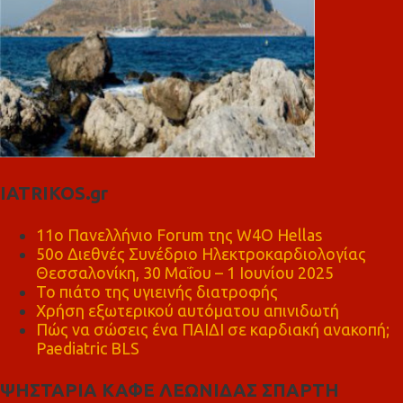
IATRIKOS.gr
11ο Πανελλήνιο Forum της W4O Hellas
50ο Διεθνές Συνέδριο Ηλεκτροκαρδιολογίας
Θεσσαλονίκη, 30 Μαΐου – 1 Ιουνίου 2025
Το πιάτο της υγιεινής διατροφής
Χρήση εξωτερικού αυτόματου απινιδωτή
Πώς να σώσεις ένα ΠΑΙΔΙ σε καρδιακή ανακοπή;
Paediatric BLS
ΨΗΣΤΑΡΙΑ ΚΑΦΕ ΛΕΩΝΙΔΑΣ ΣΠΑΡΤΗ