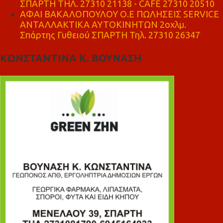
ΣΠΑΡΤΗ ΤΗΛ. 27310 21138 - CAFE 27310 20510
ΑΦΑΙ ΒΑΚΑΛΟΠΟΥΛΟΥ Ο.Ε ΠΩΛΗΣΕΙΣ SERVICE
ΑΝΤΑΛΛΑΚΤΙΚΑ ΑΥΤΟΚΙΝΗΤΩΝ 2οχλμ.
Σπάρτης Γυθειού ΣΠΑΡΤΗ Τηλ. 27310 26347
ΚΩΝΣΤΑΝΤΙΝΑ Κ. ΒΟΥΝΑΣΗ