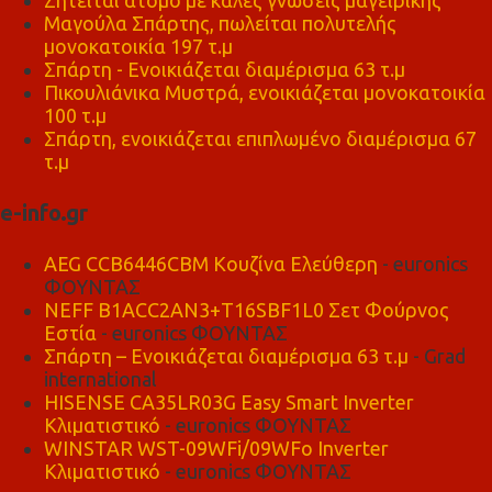
Ζητείται άτομο με καλές γνώσεις μαγειρικής
Μαγούλα Σπάρτης, πωλείται πολυτελής
μονοκατοικία 197 τ.μ
Σπάρτη - Ενοικιάζεται διαμέρισμα 63 τ.μ
Πικουλιάνικα Μυστρά, ενοικιάζεται μονοκατοικία
100 τ.μ
Σπάρτη, ενοικιάζεται επιπλωμένο διαμέρισμα 67
τ.μ
e-info.gr
AEG CCB6446CBM Κουζίνα Ελεύθερη
- euronics
ΦΟΥΝΤΑΣ
NEFF B1ACC2AN3+T16SBF1L0 Σετ Φούρνος
Εστία
- euronics ΦΟΥΝΤΑΣ
Σπάρτη – Ενοικιάζεται διαμέρισμα 63 τ.μ
- Grad
international
HISENSE CA35LR03G Easy Smart Inverter
Κλιματιστικό
- euronics ΦΟΥΝΤΑΣ
WINSTAR WST-09WFi/09WFo Inverter
Κλιματιστικό
- euronics ΦΟΥΝΤΑΣ