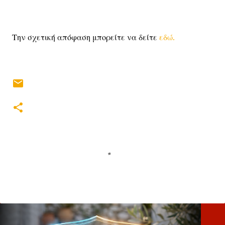
Την σχετική απόφαση μπορείτε να δείτε
εδώ.
Σ
χ
ό
λ
ι