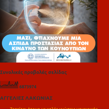
α
Συνολικές προβολές σελίδας
6
8
7
3
9
7
4
ΑΓΓΕΛΙΕΣ ΛΑΚΩΝΙΑΣ