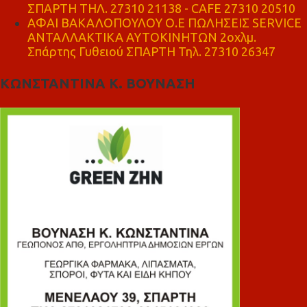
ΣΠΑΡΤΗ ΤΗΛ. 27310 21138 - CAFE 27310 20510
ΑΦΑΙ ΒΑΚΑΛΟΠΟΥΛΟΥ Ο.Ε ΠΩΛΗΣΕΙΣ SERVICE
ΑΝΤΑΛΛΑΚΤΙΚΑ ΑΥΤΟΚΙΝΗΤΩΝ 2οχλμ.
Σπάρτης Γυθειού ΣΠΑΡΤΗ Τηλ. 27310 26347
ΚΩΝΣΤΑΝΤΙΝΑ Κ. ΒΟΥΝΑΣΗ