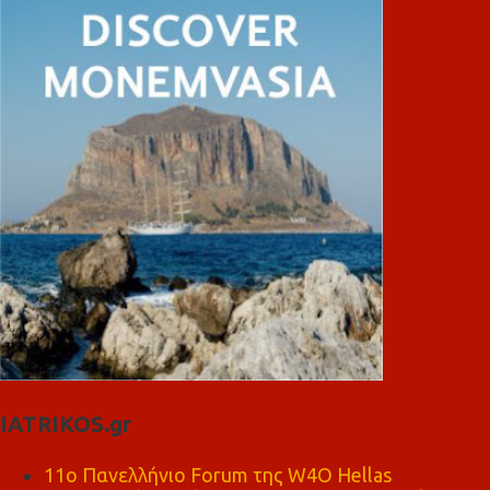
IATRIKOS.gr
11ο Πανελλήνιο Forum της W4O Hellas