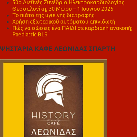
50ο Διεθνές Συνέδριο Ηλεκτροκαρδιολογίας
Θεσσαλονίκη, 30 Μαΐου – 1 Ιουνίου 2025
Το πιάτο της υγιεινής διατροφής
Χρήση εξωτερικού αυτόματου απινιδωτή
Πώς να σώσεις ένα ΠΑΙΔΙ σε καρδιακή ανακοπή;
Paediatric BLS
ΨΗΣΤΑΡΙΑ ΚΑΦΕ ΛΕΩΝΙΔΑΣ ΣΠΑΡΤΗ