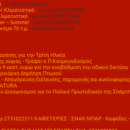
μ
- Grad international
r Κλιματιστικό
- euronics ΦΟΥΝΤΑΣ
λιματιστικό
- euronics ΦΟΥΝΤΑΣ
er – Summer
- euronics ΦΟΥΝΤΑΣ
ισμα 76 τ.μ,
- Grad international
αγάπης για την Τρίτη Ηλικία
ης χώρας - Γράφει ο Π.Κουμουνδούρος
 9 εκατ. ευρώ για την αναβάθμιση του οδικού δικτύου 
ρειάρχη Δημήτρη Πτωχού
Απαγόρευση διέλευσης, παραμονής και κυκλοφορία
 NATURA
υ Διαγωνισμού για το Παλαιό Πρωτοδικείο της Σπάρτ
ry 2731022511 ΚΑΦΕΤΕΡΙΕΣ - ΣΝΑΚ ΜΠΑΡ - Καφέδες -