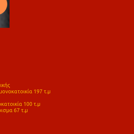
ικής
ονοκατοικία 197 τ.μ
μ
κατοικία 100 τ.μ
ισμα 67 τ.μ