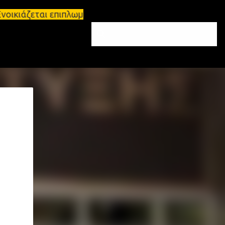
οικιάζεται επιπλωμένο διαμέρισμα 65τ.μ Σπάρτη - π