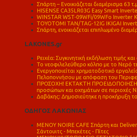
Σπάρτη – Ενοικιάζεται διαμέρισμα 63 τ.
HISENSE CA35LR03G Easy Smart Inverte
WINSTAR WST-09WFi/09WFo Inverter Κ
TOYOTOMI TAN/TAG-12IG IKIGAI Invert
Σπάρτη, ενοικιάζεται επιπλωμένο διαμέρ
LAKONES.gr
Ρειχέα: Συγκινητική εκδήλωση τιμής και 
Το νεοφιλελεύθερο κόλπο με το Νερό τ
Ενεργοποιείται χρηματοδοτικό εργαλείο
Πελοποννήσου με απόφαση του Περιφε
ΠΡΟΣΟΧΗ! ΕΚΤΑΚΤΗ ΠΡΟΕΙΔΟΠΟΙΗΣΗ - 
προσώπων και οχημάτων σε περιοχές
Δαβάκης: Δημοσιεύτηκε η προκήρυξη το
ΟΔΗΓΟΣ ΛΑΚΩΝΙΑΣ
MENOY NOIRE CAFE Σπάρτη και Delive
Σάντουιτς - Μπεκέτες - Πίτες