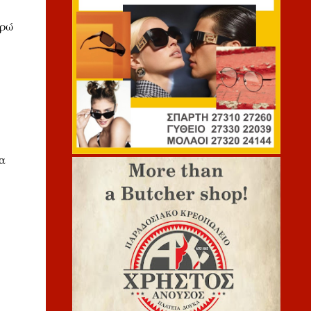
υρώ
α