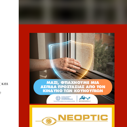
 και
ν