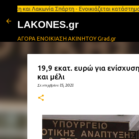
αι Λακωνία Σπάρτη - Ενοικιάζεται κατάστημα 134 τ.μ
LAKONES.gr
ΑΓΟΡΑ ΕΝΟΙΚΙΑΣΗ ΑΚΙΝΗΤΟΥ Grad.gr
19,9 εκατ. ευρώ για ενίσχυσ
και μέλι
Σεπτεμβρίου 15, 2021