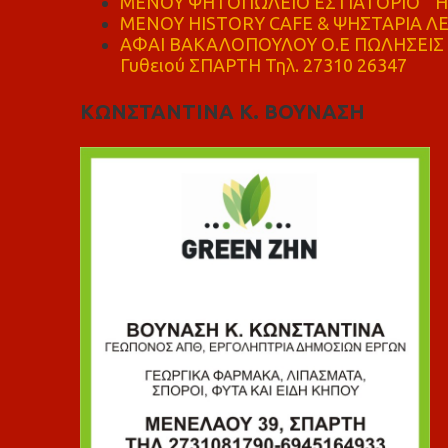
ΜΕΝΟΥ ΨΗΤΟΠΩΛΕΙΟ ΕΣΤΙΑΤΟΡΙΟ " Η 
ΜΕΝΟΥ HISTORY CAFE & ΨΗΣΤΑΡΙΑ ΛΕΩ
ΑΦΑΙ ΒΑΚΑΛΟΠΟΥΛΟΥ Ο.Ε ΠΩΛΗΣΕΙΣ 
Γυθειού ΣΠΑΡΤΗ Τηλ. 27310 26347
ΚΩΝΣΤΑΝΤΙΝΑ Κ. ΒΟΥΝΑΣΗ