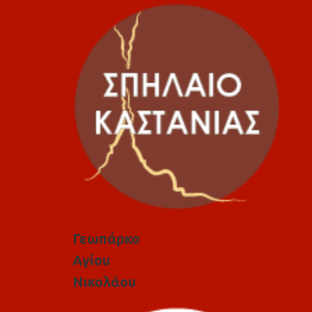
Γεωπάρκο
Αγίου
Νικολάου