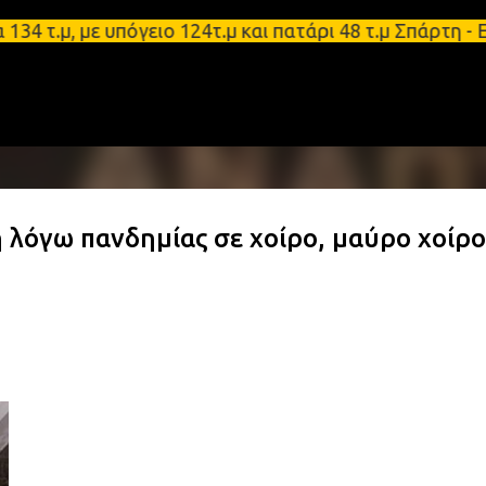
Μετάβαση στο κύριο περιεχόμενο
, με υπόγειο 124τ.μ και πατάρι 48 τ.μ Σπάρτη - Εν
η λόγω πανδημίας σε χοίρο, μαύρο χοίρο