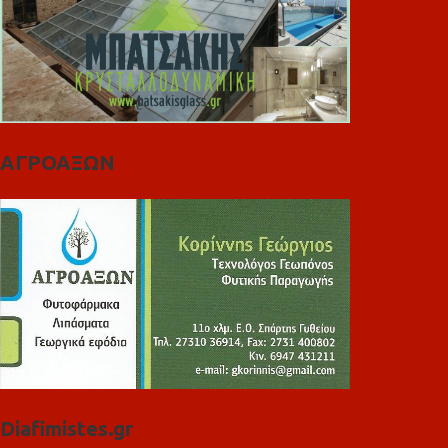
ΑΓΡΟΑΞΩΝ
Diafimistes.gr