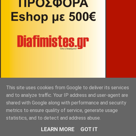
This site uses cookies from Google to deliver its services
ΒΕΚΡΑΚΟΣ
and to analyze traffic. Your IP address and user-agent are
shared with Google along with performance and security
metrics to ensure quality of service, generate usage
statistics, and to detect and address abuse.
LEARN MORE
GOT IT