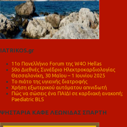
IATRIKOS.gr
11ο Πανελλήνιο Forum της W4O Hellas
50ο Διεθνές Συνέδριο Ηλεκτροκαρδιολογίας
Θεσσαλονίκη, 30 Μαΐου – 1 Ιουνίου 2025
Το πιάτο της υγιεινής διατροφής
Χρήση εξωτερικού αυτόματου απινιδωτή
Πώς να σώσεις ένα ΠΑΙΔΙ σε καρδιακή ανακοπή;
Paediatric BLS
ΨΗΣΤΑΡΙΑ ΚΑΦΕ ΛΕΩΝΙΔΑΣ ΣΠΑΡΤΗ