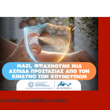
χ
ό
λ
ι
α
Συνολικές προβολές σελίδας