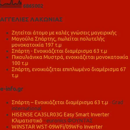
6
8
6
5
0
0
2
ΑΓΓΕΛΙΕΣ ΛΑΚΩΝΙΑΣ
Ζητείται άτομο με καλές γνώσεις μαγειρικής
Μαγούλα Σπάρτης, πωλείται πολυτελής
μονοκατοικία 197 τ.μ
Σπάρτη - Ενοικιάζεται διαμέρισμα 63 τ.μ
Πικουλιάνικα Μυστρά, ενοικιάζεται μονοκατοικία
100 τ.μ
Σπάρτη, ενοικιάζεται επιπλωμένο διαμέρισμα 67
τ.μ
e-info.gr
Σπάρτη – Ενοικιάζεται διαμέρισμα 63 τ.μ
- Grad
international
HISENSE CA35LR03G Easy Smart Inverter
Κλιματιστικό
- euronics ΦΟΥΝΤΑΣ
WINSTAR WST-09WFi/09WFo Inverter