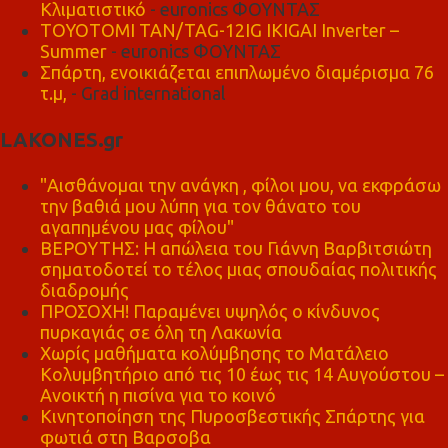
Κλιματιστικό
- euronics ΦΟΥΝΤΑΣ
TOYOTOMI TAN/TAG-12IG IKIGAI Inverter –
Summer
- euronics ΦΟΥΝΤΑΣ
Σπάρτη, ενοικιάζεται επιπλωμένο διαμέρισμα 76
τ.μ,
- Grad international
LAKONES.gr
"Αισθάνομαι την ανάγκη , φίλοι μου, να εκφράσω
την βαθιά μου λύπη για τον θάνατο του
αγαπημένου μας φίλου"
ΒΕΡΟΥΤΗΣ: Η απώλεια του Γιάννη Βαρβιτσιώτη
σηματοδοτεί το τέλος μιας σπουδαίας πολιτικής
διαδρομής
ΠΡΟΣΟΧΗ! Παραμένει υψηλός ο κίνδυνος
πυρκαγιάς σε όλη τη Λακωνία
Χωρίς μαθήματα κολύμβησης το Ματάλειο
Κολυμβητήριο από τις 10 έως τις 14 Αυγούστου –
Ανοικτή η πισίνα για το κοινό
Κινητοποίηση της Πυροσβεστικής Σπάρτης για
φωτιά στη Βαρσοβα