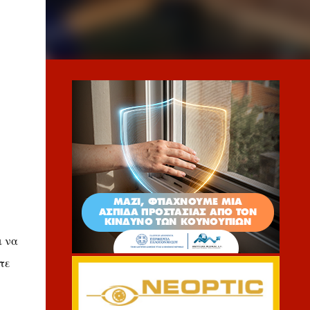
ι να
τε