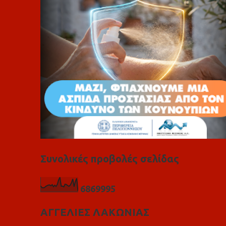
α
Συνολικές προβολές σελίδας
6
8
6
9
9
9
5
ΑΓΓΕΛΙΕΣ ΛΑΚΩΝΙΑΣ