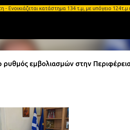
Μετάβαση στο κύριο περιεχόμενο
ιάζεται κατάστημα 134 τ.μ, με υπόγειο 124τ.μ και π
ί ο ρυθμός εμβολιασμών στην Περιφέρει