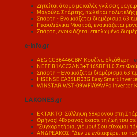
Ζητείται άτομο με καλές γνώσεις μαγειρ
Μαγούλα Σπάρτης, πωλείται πολυτελής μ
Σπάρτη - Ενοικιάζεται διαμέρισμα 63 τ.
Πικουλιάνικα Μυστρά, ενοικιάζεται μονο
Σπάρτη, ενοικιάζεται επιπλωμένο διαμέρ
e-info.gr
AEG CCB6446CBM Κουζίνα Ελεύθερη
- 
NEFF B1ACC2AN3+T16SBF1L0 Σετ Φού
Σπάρτη – Ενοικιάζεται διαμέρισμα 63 τ.
HISENSE CA35LR03G Easy Smart Inverte
WINSTAR WST-09WFi/09WFo Inverter Κ
LAKONES.gr
ΕΚΤΑΚΤΟ: Σύλληψη 68χρονου στη Σπάρτ
Θρήνος! 48χρονος έχασε τη ζωή του σ
"Συγχαρητήρια, γιέ μου! Σου εύχομαι πάν
ΑΝΔΡΕΑΚΟΣ: "Δεν με ενδιαφέρει το πολι