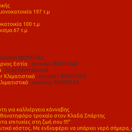
ικής
ονοκατοικία 197 τ.μ
μ
κατοικία 100 τ.μ
ισμα 67 τ.μ
euronics ΦΟΥΝΤΑΣ
ρνος Εστία
- euronics ΦΟΥΝΤΑΣ
μ
- Grad international
r Κλιματιστικό
- euronics ΦΟΥΝΤΑΣ
λιματιστικό
- euronics ΦΟΥΝΤΑΣ
η για καλλιέργεια κάνναβης
ε θανατηφόρο τροχαίο στον Κλαδά Σπάρτης
τα επιτυχίες στη ζωή σου !!!!"
τικό κόστος. Με ενδιαφέρει να υπάρχει νερό σήμερα, 