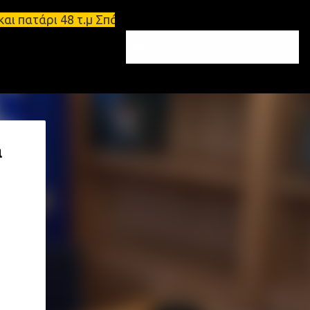
ατάρι 48 τ.μ Σπάρτη - Ενοικιάζεται επιπλωμένο δια
α