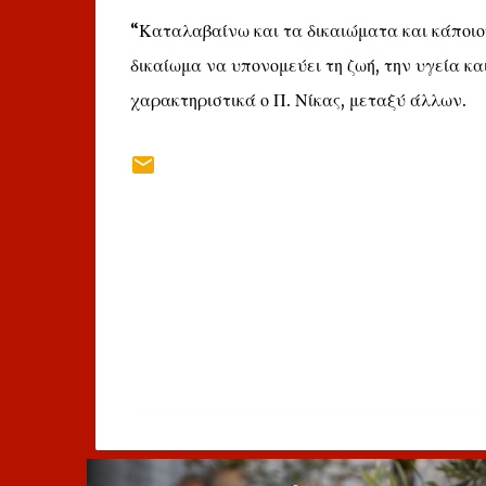
“Καταλαβαίνω και τα δικαιώματα και κάποιον
δικαίωμα να υπονομεύει τη ζωή, την υγεία κα
χαρακτηριστικά ο Π. Νίκας, μεταξύ άλλων.
Σ
χ
ό
λ
ι