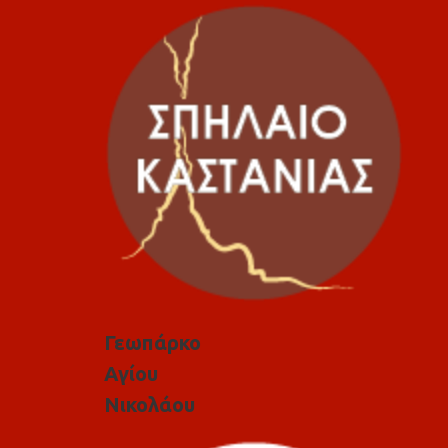
Γεωπάρκο
Αγίου
Νικολάου