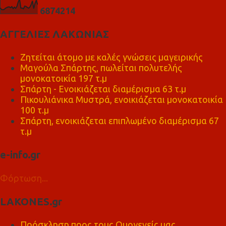
6
8
7
4
2
1
4
ΑΓΓΕΛΙΕΣ ΛΑΚΩΝΙΑΣ
Ζητείται άτομο με καλές γνώσεις μαγειρικής
Μαγούλα Σπάρτης, πωλείται πολυτελής
μονοκατοικία 197 τ.μ
Σπάρτη - Ενοικιάζεται διαμέρισμα 63 τ.μ
Πικουλιάνικα Μυστρά, ενοικιάζεται μονοκατοικία
100 τ.μ
Σπάρτη, ενοικιάζεται επιπλωμένο διαμέρισμα 67
τ.μ
e-info.gr
Φόρτωση...
LAKONES.gr
Πρόσκληση προς τους Ομογενείς μας