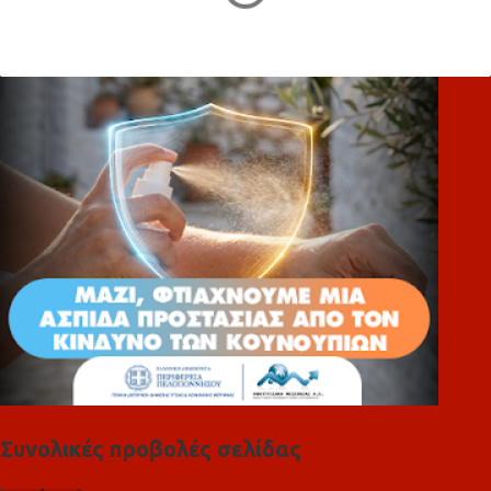
χ
ό
λ
ι
α
Συνολικές προβολές σελίδας