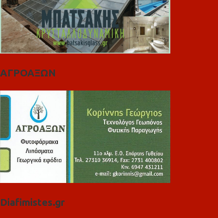
ΑΓΡΟΑΞΩΝ
Diafimistes.gr