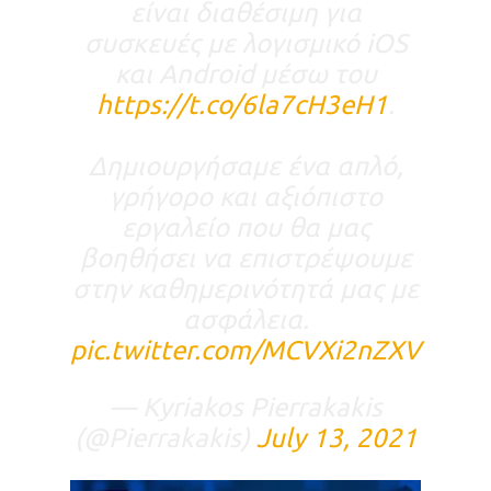
είναι διαθέσιμη για
συσκευές με λογισμικό iOS
και Android μέσω του
https://t.co/6la7cH3eH1
.
Δημιουργήσαμε ένα απλό,
γρήγορο και αξιόπιστο
εργαλείο που θα μας
βοηθήσει να επιστρέψουμε
στην καθημερινότητά μας με
ασφάλεια.
pic.twitter.com/MCVXi2nZXV
— Kyriakos Pierrakakis
(@Pierrakakis)
July 13, 2021