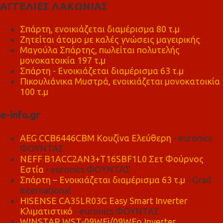
ΑΓΓΕΛΙΕΣ ΛΑΚΩΝΙΑΣ
Σπάρτη, ενοικιάζεται διαμέρισμα 80 τ.μ
Ζητείται άτομο με καλές γνώσεις μαγειρικής
Μαγούλα Σπάρτης, πωλείται πολυτελής
μονοκατοικία 197 τ.μ
Σπάρτη - Ενοικιάζεται διαμέρισμα 63 τ.μ
Πικουλιάνικα Μυστρά, ενοικιάζεται μονοκατοικία
100 τ.μ
e-info.gr
AEG CCB6446CBM Κουζίνα Ελεύθερη
- euronics
ΦΟΥΝΤΑΣ
NEFF B1ACC2AN3+T16SBF1L0 Σετ Φούρνος
Εστία
- euronics ΦΟΥΝΤΑΣ
Σπάρτη – Ενοικιάζεται διαμέρισμα 63 τ.μ
- Grad
international
HISENSE CA35LR03G Easy Smart Inverter
Κλιματιστικό
- euronics ΦΟΥΝΤΑΣ
WINSTAR WST-09WFi/09WFo Inverter