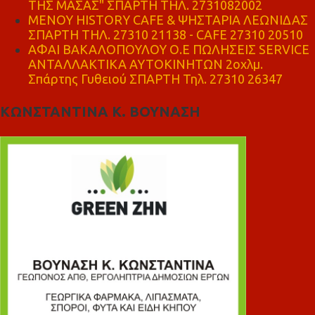
ΤΗΣ ΜΑΣΑΣ" ΣΠΑΡΤΗ ΤΗΛ. 2731082002
ΜΕΝΟΥ HISTORY CAFE & ΨΗΣΤΑΡΙΑ ΛΕΩΝΙΔΑΣ
ΣΠΑΡΤΗ ΤΗΛ. 27310 21138 - CAFE 27310 20510
ΑΦΑΙ ΒΑΚΑΛΟΠΟΥΛΟΥ Ο.Ε ΠΩΛΗΣΕΙΣ SERVICE
ΑΝΤΑΛΛΑΚΤΙΚΑ ΑΥΤΟΚΙΝΗΤΩΝ 2οχλμ.
Σπάρτης Γυθειού ΣΠΑΡΤΗ Τηλ. 27310 26347
ΚΩΝΣΤΑΝΤΙΝΑ Κ. ΒΟΥΝΑΣΗ