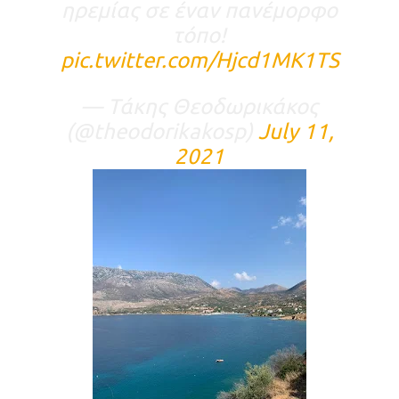
ηρεμίας σε έναν πανέμορφο
τόπο!
pic.twitter.com/Hjcd1MK1TS
— Τάκης Θεοδωρικάκος
(@theodorikakosp)
July 11,
2021