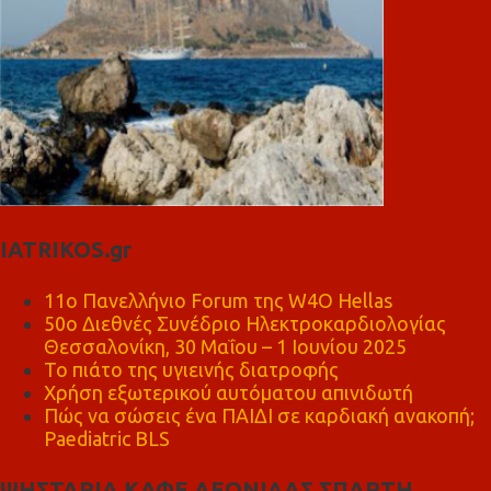
IATRIKOS.gr
11ο Πανελλήνιο Forum της W4O Hellas
50ο Διεθνές Συνέδριο Ηλεκτροκαρδιολογίας
Θεσσαλονίκη, 30 Μαΐου – 1 Ιουνίου 2025
Το πιάτο της υγιεινής διατροφής
Χρήση εξωτερικού αυτόματου απινιδωτή
Πώς να σώσεις ένα ΠΑΙΔΙ σε καρδιακή ανακοπή;
Paediatric BLS
ΨΗΣΤΑΡΙΑ ΚΑΦΕ ΛΕΩΝΙΔΑΣ ΣΠΑΡΤΗ