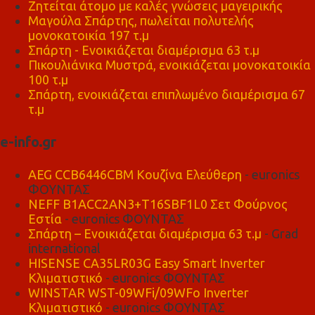
Ζητείται άτομο με καλές γνώσεις μαγειρικής
Μαγούλα Σπάρτης, πωλείται πολυτελής
μονοκατοικία 197 τ.μ
Σπάρτη - Ενοικιάζεται διαμέρισμα 63 τ.μ
Πικουλιάνικα Μυστρά, ενοικιάζεται μονοκατοικία
100 τ.μ
Σπάρτη, ενοικιάζεται επιπλωμένο διαμέρισμα 67
τ.μ
e-info.gr
AEG CCB6446CBM Κουζίνα Ελεύθερη
- euronics
ΦΟΥΝΤΑΣ
NEFF B1ACC2AN3+T16SBF1L0 Σετ Φούρνος
Εστία
- euronics ΦΟΥΝΤΑΣ
Σπάρτη – Ενοικιάζεται διαμέρισμα 63 τ.μ
- Grad
international
HISENSE CA35LR03G Easy Smart Inverter
Κλιματιστικό
- euronics ΦΟΥΝΤΑΣ
WINSTAR WST-09WFi/09WFo Inverter
Κλιματιστικό
- euronics ΦΟΥΝΤΑΣ