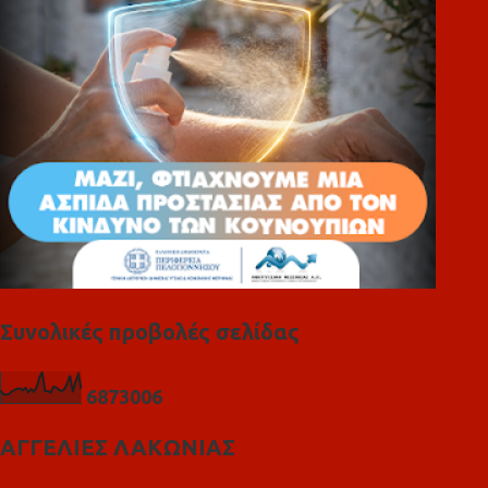
α
Συνολικές προβολές σελίδας
6
8
7
3
0
0
6
ΑΓΓΕΛΙΕΣ ΛΑΚΩΝΙΑΣ