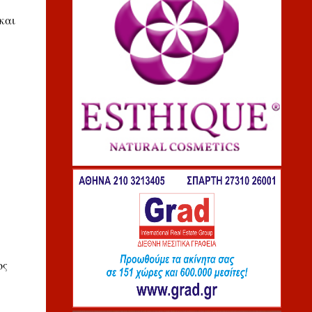
και
ος