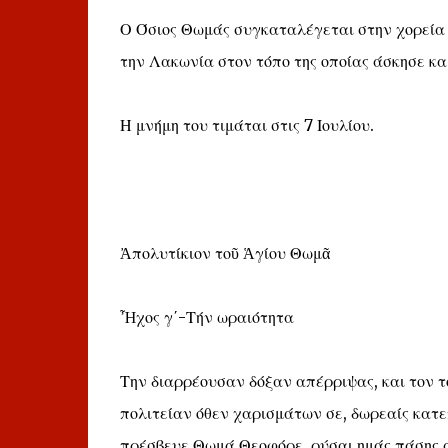
Ο Όσιος Θωμάς συγκαταλέγεται στην χορεία 
την Λακωνία στον τόπο της οποίας άσκησε κ
Η μνήμη του τιμάται στις 7 Ιουλίου.
Ἀπολυτίκιον τοῦ Ἁγίου Θωμᾶ
Ἦχος γ΄-Τήν ωραιότητα
Την διαρρέουσαν δόξαν απέρριψας, και τον τ
πολιτείαν όθεν χαρισμάτων σε, δωρεαίς κατεπ
πρέσβευε Θωμά Θεοφόρε, ρύσαι ημάς πάσης 