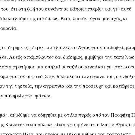
ου, ότι στη ζωή του συνάντησε κάποιες πικρίες και γι” αυτό
σκολο δρόμο της ασκήσεως. Έτσι, λοιπόν, έγινε μοναχός, κι
Λακωνία.
ς απόκρημνες πέτρες, που διάλεξε ο Άγιος για να ασκηθεί, μπο
ανε. Αυτός ο πάμπλουτος και διάσημος, μιμήθηκε την ταπείνωσ
λάτια προτίμησε μια σπηλιά μεταξύ ουρανού και γης πάνω στ
ρόμο για τον ουρανό. Στον δύσκολο αυτόν αγώνα του, ο ένδοξο
του την νηστεία, την αγρυπνία και την προσευχή και κατάφερε
των πονηρών πνευμάτων.
μάς, αξιώθηκε να οδηγηθεί με στύλο πυρός από τον Προφήτη Η
ης Κωνσταντινουπόλεως είναι γραμμένο ότι ο ίδιος ο Άγιος ε
 προφήτη Ηλία, του οποίου με ζήλο μιμήθηκε τον τρόπο ζωής.