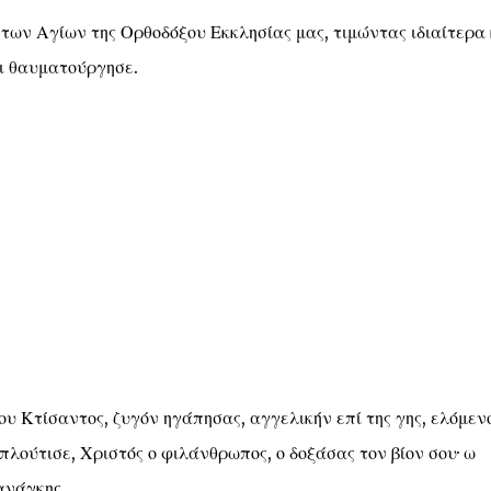
των Αγίων της Ορθοδόξου Εκκλησίας μας, τιμώντας ιδιαίτερα 
αι θαυματούργησε.
ου Κτίσαντος, ζυγόν ηγάπησας, αγγελικήν επί της γης, ελόμεν
λούτισε, Χριστός ο φιλάνθρωπος, ο δοξάσας τον βίον σου· ω
ανάγκης.