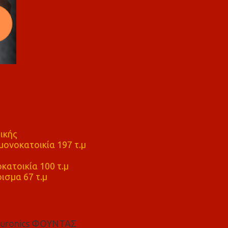
ικής
ονοκατοικία 197 τ.μ
μ
κατοικία 100 τ.μ
ισμα 67 τ.μ
euronics ΦΟΥΝΤΑΣ