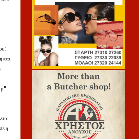
ρεί
η και
ο
ς
 μ”
λία
φάνη