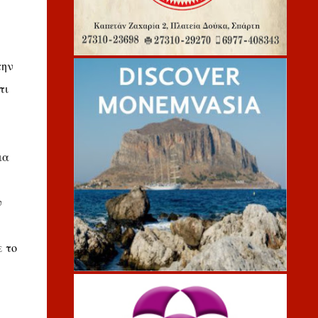
την
τι
ια
ν
ε το