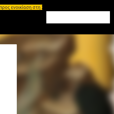
η στη Σπάρτη Ενοικιάσεις διαμερισμάτων Σπάρτη και