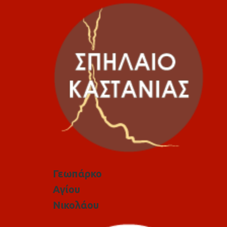
Γεωπάρκο
Αγίου
Νικολάου