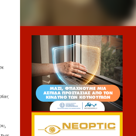
σε
σίας
ου,
 των