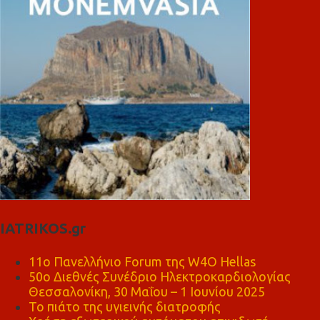
IATRIKOS.gr
11ο Πανελλήνιο Forum της W4O Hellas
50ο Διεθνές Συνέδριο Ηλεκτροκαρδιολογίας
Θεσσαλονίκη, 30 Μαΐου – 1 Ιουνίου 2025
Το πιάτο της υγιεινής διατροφής