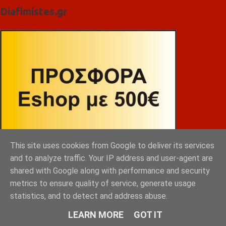
Diafimistes.gr
This site uses cookies from Google to deliver its services
and to analyze traffic. Your IP address and user-agent are
shared with Google along with performance and security
metrics to ensure quality of service, generate usage
statistics, and to detect and address abuse.
LEARN MORE
GOT IT