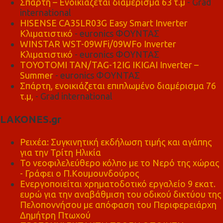
Σπάρτη – Ενοικιάζεται διαμέρισμα 63 τ.μ
- Grad
international
HISENSE CA35LR03G Easy Smart Inverter
Κλιματιστικό
- euronics ΦΟΥΝΤΑΣ
WINSTAR WST-09WFi/09WFo Inverter
Κλιματιστικό
- euronics ΦΟΥΝΤΑΣ
TOYOTOMI TAN/TAG-12IG IKIGAI Inverter –
Summer
- euronics ΦΟΥΝΤΑΣ
Σπάρτη, ενοικιάζεται επιπλωμένο διαμέρισμα 76
τ.μ,
- Grad international
LAKONES.gr
Ρειχέα: Συγκινητική εκδήλωση τιμής και αγάπης
για την Τρίτη Ηλικία
Το νεοφιλελεύθερο κόλπο με το Νερό της χώρας
- Γράφει ο Π.Κουμουνδούρος
Ενεργοποιείται χρηματοδοτικό εργαλείο 9 εκατ.
ευρώ για την αναβάθμιση του οδικού δικτύου της
Πελοποννήσου με απόφαση του Περιφερειάρχη
Δημήτρη Πτωχού