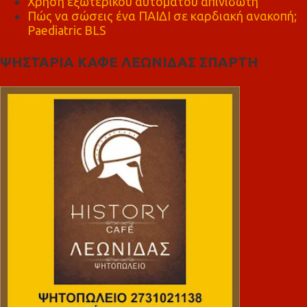
Χρήση εξωτερικού αυτόματου απινιδωτή
Πώς να σώσεις ένα ΠΑΙΔΙ σε καρδιακή ανακοπή;
Paediatric BLS
ΨΗΣΤΑΡΙΑ ΚΑΦΕ ΛΕΩΝΙΔΑΣ ΣΠΑΡΤΗ