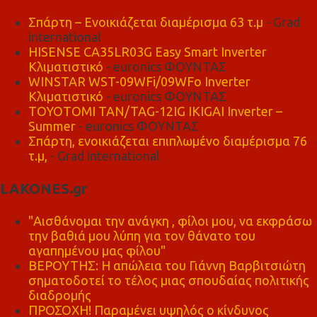
Σπάρτη – Ενοικιάζεται διαμέρισμα 63 τ.μ
- Grad
international
HISENSE CA35LR03G Easy Smart Inverter
Κλιματιστικό
- euronics ΦΟΥΝΤΑΣ
WINSTAR WST-09WFi/09WFo Inverter
Κλιματιστικό
- euronics ΦΟΥΝΤΑΣ
TOYOTOMI TAN/TAG-12IG IKIGAI Inverter –
Summer
- euronics ΦΟΥΝΤΑΣ
Σπάρτη, ενοικιάζεται επιπλωμένο διαμέρισμα 76
τ.μ,
- Grad international
LAKONES.gr
"Αισθάνομαι την ανάγκη , φίλοι μου, να εκφράσω
την βαθιά μου λύπη για τον θάνατο του
αγαπημένου μας φίλου"
ΒΕΡΟΥΤΗΣ: Η απώλεια του Γιάννη Βαρβιτσιώτη
σηματοδοτεί το τέλος μιας σπουδαίας πολιτικής
διαδρομής
ΠΡΟΣΟΧΗ! Παραμένει υψηλός ο κίνδυνος