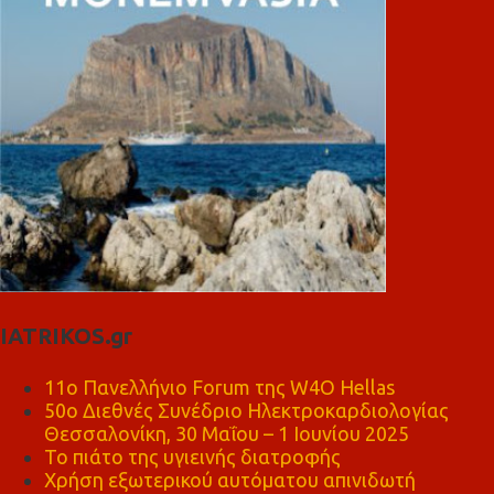
IATRIKOS.gr
11ο Πανελλήνιο Forum της W4O Hellas
50ο Διεθνές Συνέδριο Ηλεκτροκαρδιολογίας
Θεσσαλονίκη, 30 Μαΐου – 1 Ιουνίου 2025
Το πιάτο της υγιεινής διατροφής
Χρήση εξωτερικού αυτόματου απινιδωτή