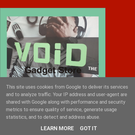
This site uses cookies from Google to deliver its services
and to analyze traffic. Your IP address and user-agent are
shared with Google along with performance and security
metrics to ensure quality of service, generate usage
statistics, and to detect and address abuse.
Diafimistes.gr
LEARN MORE
GOT IT