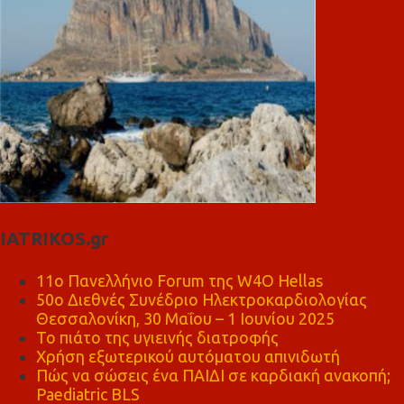
IATRIKOS.gr
11ο Πανελλήνιο Forum της W4O Hellas
50ο Διεθνές Συνέδριο Ηλεκτροκαρδιολογίας
Θεσσαλονίκη, 30 Μαΐου – 1 Ιουνίου 2025
Το πιάτο της υγιεινής διατροφής
Χρήση εξωτερικού αυτόματου απινιδωτή
Πώς να σώσεις ένα ΠΑΙΔΙ σε καρδιακή ανακοπή;
Paediatric BLS