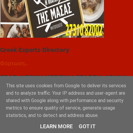
Greek Exports Directory
Φόρτωση...
GRAD ΔΙΕΘΝΗ ΜΕΣΙΤΙΚΑ ΓΡΑΦΕΙΑ ΑΘΗΝΑ
ΣΠΑΡΤΗ ΛΑΚΩΝΙΑ
This site uses cookies from Google to deliver its services
and to analyze traffic. Your IP address and user-agent are
shared with Google along with performance and security
metrics to ensure quality of service, generate usage
statistics, and to detect and address abuse.
LEARN MORE
GOT IT