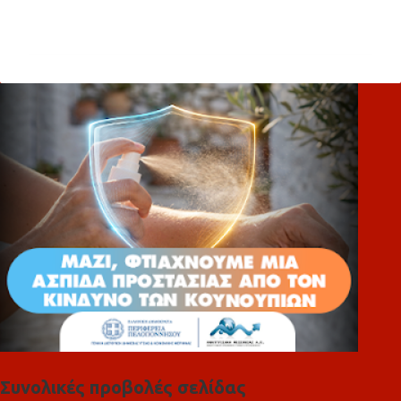
Σ
χ
ό
λ
ι
α
Συνολικές προβολές σελίδας