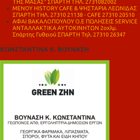
ΤΗΣ ΜΑΣΑΣ" ΣΠΑΡΤΗ ΤΗΛ. 2731082002
ΜΕΝΟΥ HISTORY CAFE & ΨΗΣΤΑΡΙΑ ΛΕΩΝΙΔΑΣ
ΣΠΑΡΤΗ ΤΗΛ. 27310 21138 - CAFE 27310 20510
ΑΦΑΙ ΒΑΚΑΛΟΠΟΥΛΟΥ Ο.Ε ΠΩΛΗΣΕΙΣ SERVICE
ΑΝΤΑΛΛΑΚΤΙΚΑ ΑΥΤΟΚΙΝΗΤΩΝ 2οχλμ.
Σπάρτης Γυθειού ΣΠΑΡΤΗ Τηλ. 27310 26347
ΚΩΝΣΤΑΝΤΙΝΑ Κ. ΒΟΥΝΑΣΗ