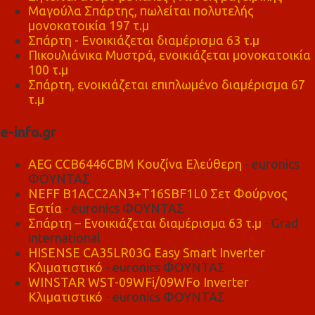
Μαγούλα Σπάρτης, πωλείται πολυτελής
μονοκατοικία 197 τ.μ
Σπάρτη - Ενοικιάζεται διαμέρισμα 63 τ.μ
Πικουλιάνικα Μυστρά, ενοικιάζεται μονοκατοικία
100 τ.μ
Σπάρτη, ενοικιάζεται επιπλωμένο διαμέρισμα 67
τ.μ
e-info.gr
AEG CCB6446CBM Κουζίνα Ελεύθερη
- euronics
ΦΟΥΝΤΑΣ
NEFF B1ACC2AN3+T16SBF1L0 Σετ Φούρνος
Εστία
- euronics ΦΟΥΝΤΑΣ
Σπάρτη – Ενοικιάζεται διαμέρισμα 63 τ.μ
- Grad
international
HISENSE CA35LR03G Easy Smart Inverter
Κλιματιστικό
- euronics ΦΟΥΝΤΑΣ
WINSTAR WST-09WFi/09WFo Inverter
Κλιματιστικό
- euronics ΦΟΥΝΤΑΣ