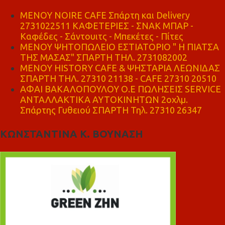
MENOY NOIRE CAFE Σπάρτη και Delivery
2731022511 ΚΑΦΕΤΕΡΙΕΣ - ΣΝΑΚ ΜΠΑΡ -
Καφέδες - Σάντουιτς - Μπεκέτες - Πίτες
ΜΕΝΟΥ ΨΗΤΟΠΩΛΕΙΟ ΕΣΤΙΑΤΟΡΙΟ " Η ΠΙΑΤΣΑ
ΤΗΣ ΜΑΣΑΣ" ΣΠΑΡΤΗ ΤΗΛ. 2731082002
ΜΕΝΟΥ HISTORY CAFE & ΨΗΣΤΑΡΙΑ ΛΕΩΝΙΔΑΣ
ΣΠΑΡΤΗ ΤΗΛ. 27310 21138 - CAFE 27310 20510
ΑΦΑΙ ΒΑΚΑΛΟΠΟΥΛΟΥ Ο.Ε ΠΩΛΗΣΕΙΣ SERVICE
ΑΝΤΑΛΛΑΚΤΙΚΑ ΑΥΤΟΚΙΝΗΤΩΝ 2οχλμ.
Σπάρτης Γυθειού ΣΠΑΡΤΗ Τηλ. 27310 26347
ΚΩΝΣΤΑΝΤΙΝΑ Κ. ΒΟΥΝΑΣΗ