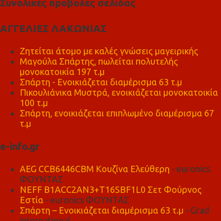
Συνολικές προβολές σελίδας
ΑΓΓΕΛΙΕΣ ΛΑΚΩΝΙΑΣ
Ζητείται άτομο με καλές γνώσεις μαγειρικής
Μαγούλα Σπάρτης, πωλείται πολυτελής
μονοκατοικία 197 τ.μ
Σπάρτη - Ενοικιάζεται διαμέρισμα 63 τ.μ
Πικουλιάνικα Μυστρά, ενοικιάζεται μονοκατοικία
100 τ.μ
Σπάρτη, ενοικιάζεται επιπλωμένο διαμέρισμα 67
τ.μ
e-info.gr
AEG CCB6446CBM Κουζίνα Ελεύθερη
- euronics
ΦΟΥΝΤΑΣ
NEFF B1ACC2AN3+T16SBF1L0 Σετ Φούρνος
Εστία
- euronics ΦΟΥΝΤΑΣ
Σπάρτη – Ενοικιάζεται διαμέρισμα 63 τ.μ
- Grad
international