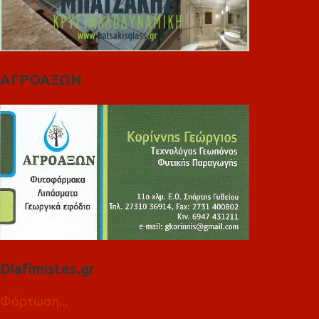
ΑΓΡΟΑΞΩΝ
Diafimistes.gr
Φόρτωση...