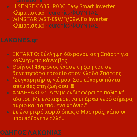
HISENSE CA35LR03G Easy Smart Inverter
Κλιματιστικό
- euronics ΦΟΥΝΤΑΣ
WINSTAR WST-09WFi/09WFo Inverter
Κλιματιστικό
- euronics ΦΟΥΝΤΑΣ
LAKONES.gr
ΕΚΤΑΚΤΟ: Σύλληψη 68χρονου στη Σπάρτη για
καλλιέργεια κάνναβης
Θρήνος! 48χρονος έχασε τη ζωή του σε
θανατηφόρο τροχαίο στον Κλαδά Σπάρτης
"Συγχαρητήρια, γιέ μου! Σου εύχομαι πάντα
επιτυχίες στη ζωή σου !!!!"
ΑΝΔΡΕΑΚΟΣ: "Δεν με ενδιαφέρει το πολιτικό
κόστος. Με ενδιαφέρει να υπάρχει νερό σήμερα,
αύριο και τα επόμενα χρόνια."
Σε ένα μικρό χωριό όπως ο Μυστράς, κάποιοι
υποψιάζονταν αλλά...
ΟΔΗΓΟΣ ΛΑΚΩΝΙΑΣ