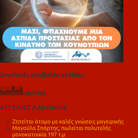
Συνολικές προβολές σελίδας
6
8
5
7
9
6
2
ΑΓΓΕΛΙΕΣ ΛΑΚΩΝΙΑΣ
Ζητείται άτομο με καλές γνώσεις μαγειρικής
Μαγούλα Σπάρτης, πωλείται πολυτελής
μονοκατοικία 197 τ.μ