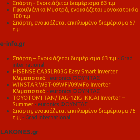
Σπάρτη - Ενοικιάζεται διαμέρισμα 63 τ.μ
Πικουλιάνικα Μυστρά, ενοικιάζεται μονοκατοικία
100 τ.μ
Σπάρτη, ενοικιάζεται επιπλωμένο διαμέρισμα 67
τ.μ
e-info.gr
Σπάρτη – Ενοικιάζεται διαμέρισμα 63 τ.μ
- Grad
international
HISENSE CA35LR03G Easy Smart Inverter
Κλιματιστικό
- euronics ΦΟΥΝΤΑΣ
WINSTAR WST-09WFi/09WFo Inverter
Κλιματιστικό
- euronics ΦΟΥΝΤΑΣ
TOYOTOMI TAN/TAG-12IG IKIGAI Inverter –
Summer
- euronics ΦΟΥΝΤΑΣ
Σπάρτη, ενοικιάζεται επιπλωμένο διαμέρισμα 76
τ.μ,
- Grad international
LAKONES.gr