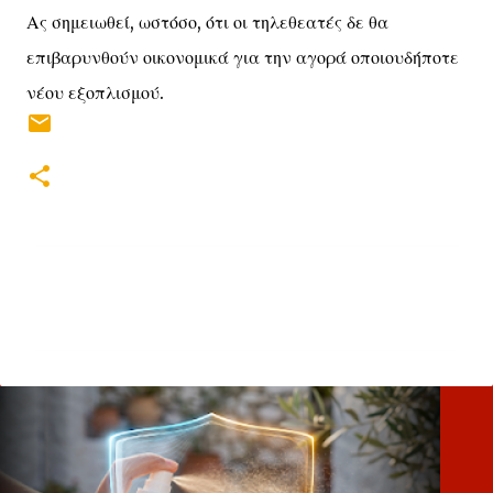
Ας σημειωθεί, ωστόσο, ότι οι τηλεθεατές δε θα
επιβαρυνθούν οικονομικά για την αγορά οποιουδήποτε
νέου εξοπλισμού.
Σ
χ
ό
λ
ι
α